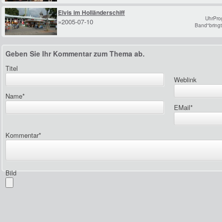
Elvis im Holländerschiff
UhrPro
»2005-07-10
Band"bringt
Geben Sie Ihr Kommentar zum Thema ab.
Titel
Weblink
Name
*
EMail
*
Kommentar
*
Bild