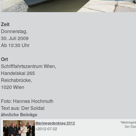
Zeit
Donnerstag,
30. Juli 2009
Ab 10:30 Uhr
Ort
Schifffahrtszentrum Wien,
Handelskai 265
Reichsbrücke,
1020 Wien
Foto: Hannes Hochmuth
Text aus: Der Soldat
ähnliche Beiträge
Marinegedenktag 2012
"Marineged
Der Öst
»2012-07-22