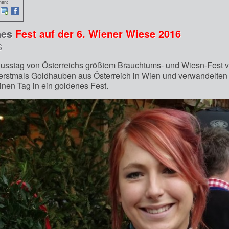
nen:
nes
Fest auf der 6. Wiener Wiese 2016
6
usstag von Österreichs größtem Brauchtums- und Wiesn-Fest 
erstmals Goldhauben aus Österreich in Wien und verwandelten
einen Tag in ein goldenes Fest.