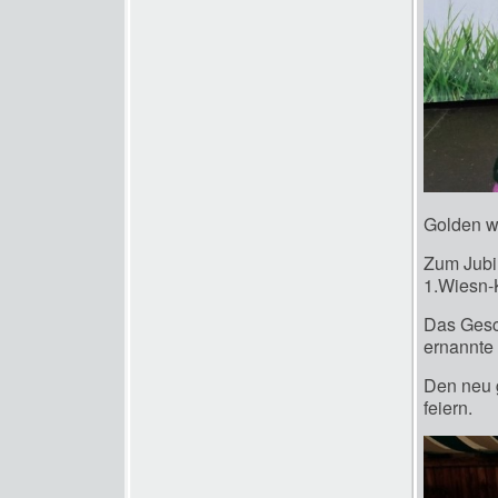
Golden w
Zum Jubi
1.Wiesn-
Das Gesch
ernannte
Den neu 
feiern.