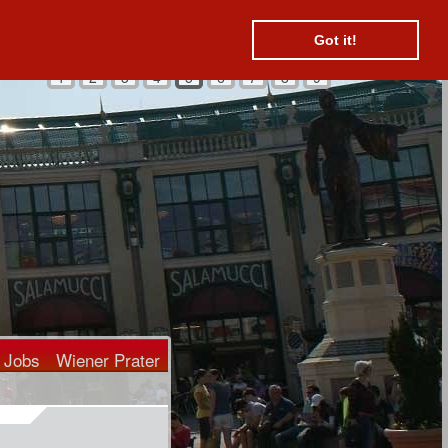
Suchen
Kontakt
Hotels
Got it!
1
2
3
4
5
6
7
8
9
Jobs
Wiener Prater