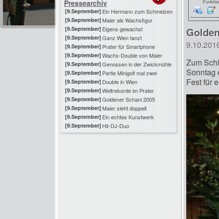
Pressearchiv
Funktio
[9.September]
Ein Hermann zum Schmelzen
[9.September]
Maier als Wachsfigur
[9.September]
Eigens gewachst
Golde
[9.September]
Ganz Wien tanzt
9.10.201
[9.September]
Prater für Smartphone
[9.September]
Wachs-Double von Maier
Zum Schl
[9.September]
Genossen in der Zwickmühle
Sonntag 
[9.September]
Partie Minigolf mal zwei
Fest für 
[9.September]
Double in Wien
[9.September]
Weltrekorde im Prater
[9.September]
Goldener Schani 2005
[9.September]
Maier sieht doppelt
[9.September]
Ein echtes Kunstwerk
[9.September]
Hit-DJ-Duo