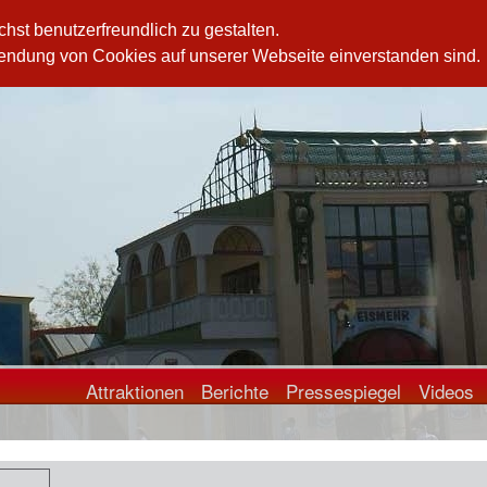
st benutzerfreundlich zu gestalten.
wendung von Cookies auf unserer Webseite einverstanden sind.
n
erzählen sich vom Fluch, der auf dem Ort liegt .
Attraktionen
Berichte
Pressespiegel
Videos