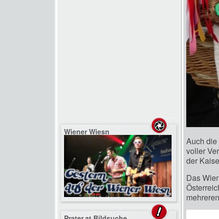
Wiener Wiesn
Auch die
voller Ve
der Kaise
Das Wiene
Österreic
mehreren 
Prater.at Bildsuche