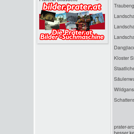
Traubenga
Landscha
Landscha
Landscha
Dangjiac
Kloster S
Staatlich
Säulenwa
Wildgans
Schatten
prater-ar
besser k