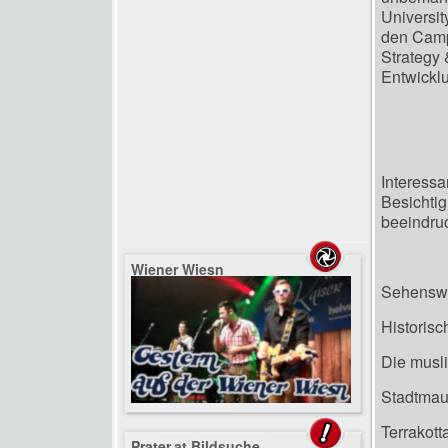
Universit
den Camp
Strategy
Entwicklu
Interess
Besichtig
beeindru
Wiener Wiesn
Sehenswe
Historis
Die musli
Stadtmau
Terrakott
Prater.at Bildsuche