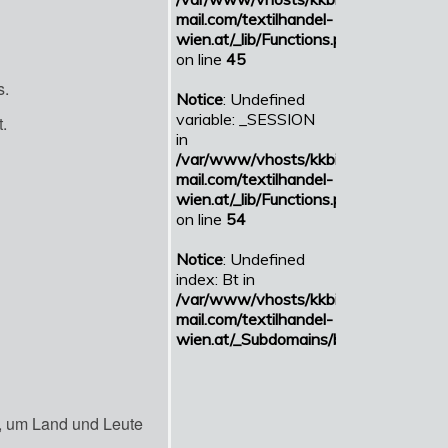
s.
.
i, um Land und Leute