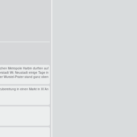
schen Metropole Harbin durften auf
erstadt Wr. Neustadt einige Tage in
Der Wurstel-Prater stand ganz oben
zubereitung in einen Markt in Xi`An