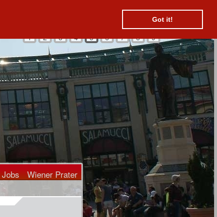
Suchen
Kontakt
Hotels
Got it!
1
2
3
4
5
6
7
8
9
Jobs
Wiener Prater