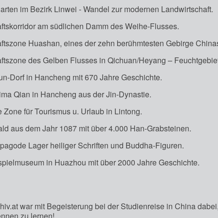
rten im Bezirk Linwei - Wandel zur modernen Landwirtschaft.
ftskorridor am südlichen Damm des Weihe-Flusses.
ftszone Huashan, eines der zehn berühmtesten Gebirge China
ftszone des Gelben Flusses in Qichuan/Heyang – Feuchtgebiet
un-Dorf in Hancheng mit 670 Jahre Geschichte.
ima Qian in Hancheng aus der Jin-Dynastie.
e Zone für Tourismus u. Urlaub in Lintong.
ld aus dem Jahr 1087 mit über 4.000 Han-Grabsteinen.
pagode Lager heiliger Schriften und Buddha-Figuren.
spielmuseum in Huazhou mit über 2000 Jahre Geschichte.
chiv.at war mit Begeisterung bei der Studienreise in China dabe
ennen zu lernen!