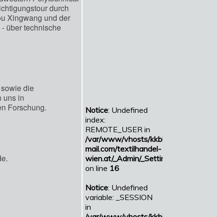
ichtigungstour durch
Gou Xingwang und der
- über technische
 sowie die
 uns in
en Forschung.
de.