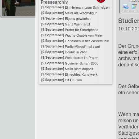
Pressearchiv
Funktio
[9.September]
Ein Hermann zum Schmelzen
[9.September]
Maier als Wachsfigur
[9.September]
Eigens gewachst
Studie
[9.September]
Ganz Wien tanzt
10.10.20
[9.September]
Prater für Smartphone
[9.September]
Wachs-Double von Maier
[9.September]
Genossen in der Zwickmühle
Der Grund
[9.September]
Partie Minigolf mal zwei
eine erfo
[9.September]
Double in Wien
archiv.at
[9.September]
Weltrekorde im Prater
[9.September]
Goldener Schani 2005
der antik
[9.September]
Maier sieht doppelt
[9.September]
Ein echtes Kunstwerk
[9.September]
Hit-DJ-Duo
Der Gelbe
ein sehen
Wenn man
reisen u
Veränder
Stadtgesc
zahlreich