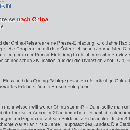
nen:
nreise
nach China
16
 der China-Reise war eine Presse-Einladung, -„1o Jahre Radio 
lgreiche Cooperation mit dem Österreichischen Journalisten Club
 folgten gerne der Presse-Einladung in die chinesische Provinz 
en chinesischen Zivilisation, aus der die Dynastien Zhou, Qin
 Fluss und das Qinling-Gebirge gestalten die prächtige China-
swertes Erlebnis für alle Presse-Fotografen.
 mehr wissen will woher China stammt? – Dann sollte man un
nd die Terrakotta-Armee in Xi´an besuchen. Danach die atemb
ungen am Beginn der antiken Seidenstraße beachten. In der 3
hichte war Xi´an 1.100 Jahre Hauptstadt des Landes. Die Stad
e Paläste, einzigartige Bauten und Mausoleen der kaiserlichen 