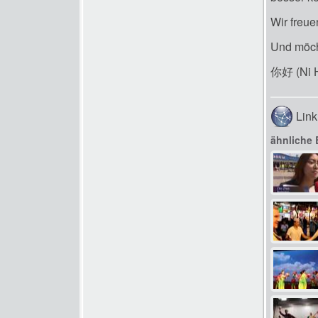
Wir freue
Und möch
你好 (Ni H
Link
ähnliche 