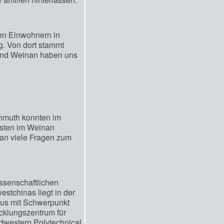
nen Einwohnern in
g. Von dort stammt
 und Weinan haben uns
chmuth konnten im
isten im Weinan
an viele Fragen zum
issenschaftlichen
stchinas liegt in der
mpus mit Schwerpunkt
cklungszentrum für
dwestern Polytechnical