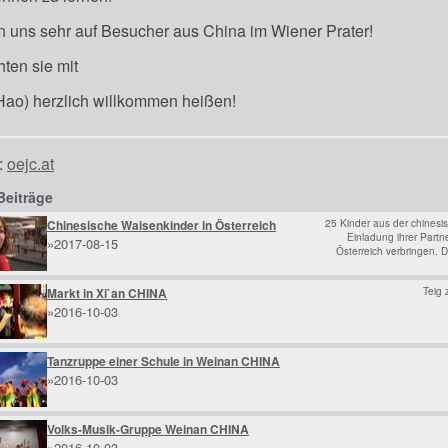
n uns sehr auf Besucher aus China im Wiener Prater!
ten sie mit
ao) herzlich willkommen heißen!
:
oejc.at
Beiträge
Chinesische Waisenkinder in Österreich
25 Kinder aus der chinesi
Einladung ihrer Partn
»2017-08-15
Österreich verbringen. 
Markt in Xi`an CHINA
Teig 
»2016-10-03
Tanzruppe einer Schule in Weinan CHINA
»2016-10-03
Volks-Musik-Gruppe Weinan CHINA
»2016-10-03