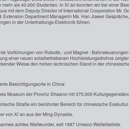
y mehr als 40.000 Studenten. In Xi´an konnten wir bei einer Bes
us mit dem Deputy Director of International Cooperation Mr. 
 & Extension Department Managerin Ms. Han Jiawei Gespräche, 
ngen in der Unterhaltungs-Elektronik führen.
ante Vorführungen von Robotik,- und Magnet - Bahnsteuerungen
ung einer neuen solarbetriebenen Hochleistungsdrohne zeigten
ckender Weise den hohen technischen Stand in der chinesisch
rte Besichtigungsorte in China:
ches Museum der Provinz Shaanxi mit 375.000 Kulturgegenstän
mische Straße ein berühmter Bereich für chinesische Esskultur.
er von Xi`an aus der Ming-Dynastie.
aarmee achtes Weltwunder, seit 1987 Unesco-Welterbeliste.