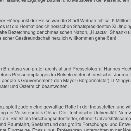
rer Höhepunkt der Reise war die Stadt Weinan mit ca. 9 Millio
es ist die Heimat des chinesischen Staatspräsidenten Xi Jinpin
 alte Bezeichnung der chinesischen Nation, „Huaxia“. Shaanxi
sischer Gastfreundschaft herzlich willkommen geheißen!
n Brantusa von prater-archiv.at und Pressefotograf Hannes Ho
ines Presseempfanges im Beisein vieler chinesischer Journal
l people´s Gouvernement den Mayer (Bürgermeister) Li Mingyu
ater und Österreich beantworten.
nz spielt zudem eine gewaltige Rolle in der industriellen und w
ng der Volksrepublik China. Die „Technische Universität“ Nordwe
Xi´an. Sie ist ein forschungsorientierter, offener Universitätsca
 und Raumfahrt, Seefahrt und das größte Forschungs- und Entwi
te Flugzeuge. Etwa 6.000 Professoren, unterrichten in der Nor