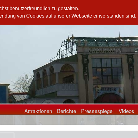
st benutzerfreundlich zu gestalten.
wendung von Cookies auf unserer Webseite einverstanden sind.
n
erzählen sich vom Fluch, der auf dem Ort liegt .
Attraktionen
Berichte
Pressespiegel
Videos