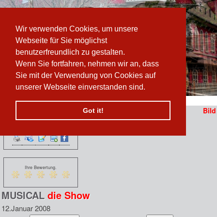
Wir verwenden Cookies, um unsere
Webseite für Sie möglichst
benutzerfreundlich zu gestalten.
Wenn Sie fortfahren, nehmen wir an, dass
Sie mit der Verwendung von Cookies auf
unserer Webseite einverstanden sind.
Pfad:
www.prater-archiv.at
»
MUSICAL die Show
Bild
Got it!
Funktionen:
n
 erzählen sich vom
Ihre Bewertung.
MUSICAL
die Show
12.Januar 2008