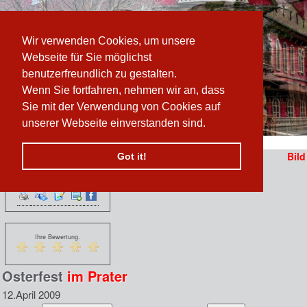
Wir verwenden Cookies, um unsere
Webseite für Sie möglichst
benutzerfreundlich zu gestalten.
Wenn Sie fortfahren, nehmen wir an, dass
Sie mit der Verwendung von Cookies auf
unserer Webseite einverstanden sind.
Pfad:
www.prater-archiv.at
»
Osterfest im Prater
Bild
Got it!
Funktionen:
n
 erzählen sich vom
Ihre Bewertung.
Osterfest
im Prater
12.April 2009