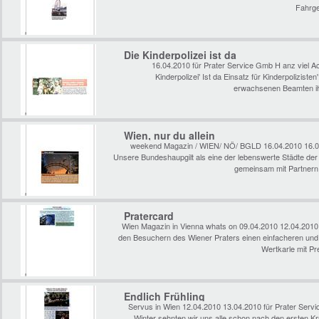
Fahrge
Die Kinderpolizei ist da
16.04.2010 für Prater Service Gmb H anz viel Ac
Kinderpolizei' Ist da Einsatz für Kinderpolizist
erwachsenen Beamten ihr
Wien, nur du allein
weekend Magazin / WIEN/ NÖ/ BGLD 16.04.2010 16.04.
Unsere Bundeshaupgilt als eine der lebenswerte Städte d
gemeinsam mit Partnern
Pratercard
Wien Magazin in Vienna whats on 09.04.2010 12.04.2010 
den Besuchern des Wiener Praters einen einfacheren und
Wertkarle mit Pr
Endlich Frühling
Servus in Wien 12.04.2010 13.04.2010 für Prater Ser
Winter sehnten wir uns alle schon nach den ersten K