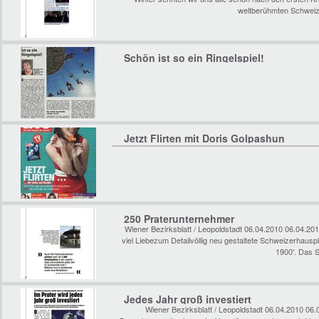
weltberühmten Schweiz
Schön ist so ein Ringelspiel!
Jetzt Flirten mit Doris Golpashun
250 Praterunternehmer
Wiener Bezirksblatt / Leopoldstadt 06.04.2010 06.04.2
viel Liebezum Detailvöllig neu gestaltete Schweizerhaus
1900'. Das S
Jedes Jahr groß investiert
Wiener Bezirksblatt / Leopoldstadt 06.04.2010 06.