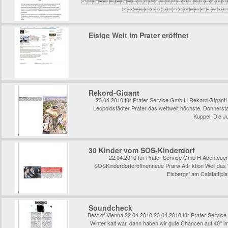
  
   
Eisige Welt im Prater eröffnet
Rekord-Gigant
23.04.2010 für Prater Service Gmb H Rekord Gigant! 
Leopoldstädter Prater das wettweit höchste. Donnersta
Kuppel. Die J
30 Kinder vom SOS-Kinderdorf
22.04.2010 für Prater Service Gmb H Abenteuer
SOSKinderdorferöffnenneue Prarw Attr ktion Weil das 
Eisbergs' am Calafattipl
Soundcheck
Best of Vienna 22.04.2010 23.04.2010 für Prater Servi
Winter kalt war, dann haben wir gute Chancen auf 40° i