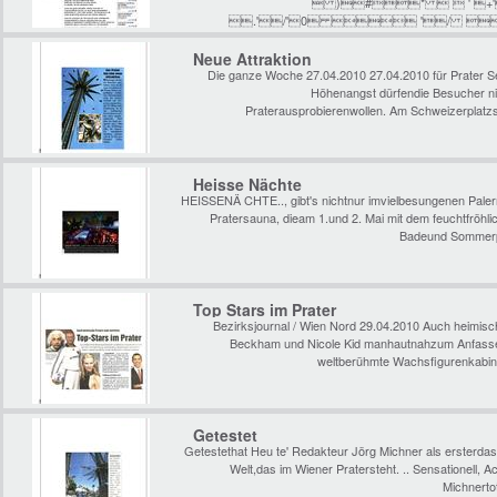
 )#*   ' 
.'/'0  '/ 
Neue Attraktion
Die ganze Woche 27.04.2010 27.04.2010 für Prater Se
Höhenangst dürfendie Besucher ni
Praterausprobierenwollen. Am Schweizerplat
Heisse Nächte
HEISSENÄ CHTE.., gibt's nichtnur imvielbesungenen Palerm
Pratersauna, dieam 1.und 2. Mai mit dem feuchtfröhl
Badeund Sommerpa
Top Stars im Prater
Bezirksjournal / Wien Nord 29.04.2010 Auch heimische
Beckham und Nicole Kid manhautnahzum Anfassen
weltberühmte Wachsfigurenkabin
Getestet
Getestethat Heu te' Redakteur Jörg Michner als ersterdas
Welt,das im Wiener Pratersteht. .. Sensationell, A
Michnerto