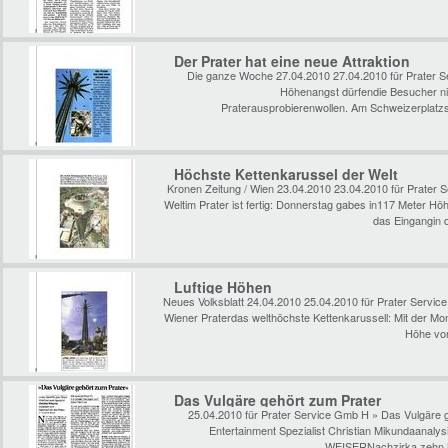
Der Prater hat eine neue Attraktion
Die ganze Woche 27.04.2010 27.04.2010 für Prater Se
Höhenangst dürfendie Besucher ni
Praterausprobierenwollen. Am Schweizerplat
Höchste Kettenkarussel der Welt
Kronen Zeitung / Wien 23.04.2010 23.04.2010 für Prater 
Weltim Prater ist fertig: Donnerstag gabes in117 Meter 
das Eingangin 
Luftige Höhen
Neues Volksblatt 24.04.2010 25.04.2010 für Prater Servic
Wiener Praterdas welthöchste Kettenkarussell: Mit der Mon
Höhe von
Das Vulgäre gehört zum Prater
25.04.2010 für Prater Service Gmb H » Das Vulgäre 
Entertainment Spezialist Christian Mikundaanal
WEISERNachzirka zehn Min