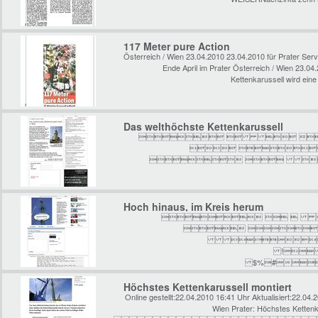
117 Meter pure Action
Österreich / Wien 23.04.2010 23.04.2010 für Prater Se
Ende April im Prater Österreich / Wien 23.0
Kettenkarussell wird ein
Das welthöchste Kettenkarussell
   
 
    Su
Hoch hinaus, im Kreis herum
  
 

! 
$%#
  
& ) !
Höchstes Kettenkarussell montiert
Online gestellt:22.04.2010 16:41 Uhr Aktualisiert:22.04
Wien Prater: Höchstes Kett