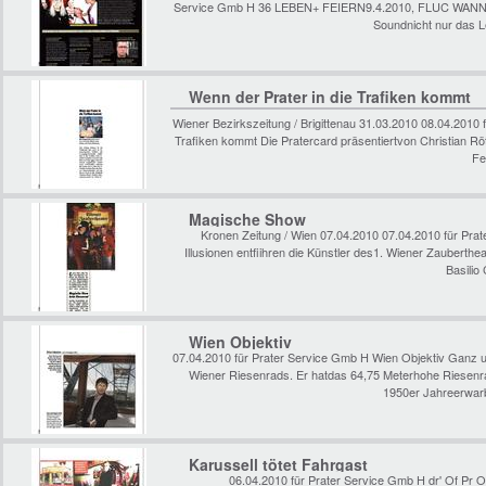
Service Gmb H 36 LEBEN+ FEIERN9.4.2010, FLUC WANN
Soundnicht nur das L
Wenn der Prater in die Trafiken kommt
Wiener Bezirkszeitung / Brigittenau 31.03.2010 08.04.2010 
Trafiken kommt Die Pratercard präsentiertvon Christian Rötz
Fe
Magische Show
Kronen Zeitung / Wien 07.04.2010 07.04.2010 für Prat
Illusionen entfiihren die Künstler des1. Wiener Zauberthe
Basilio
Wien Objektiv
07.04.2010 für Prater Service Gmb H Wien Objektiv Ganz un
Wiener Riesenrads. Er hatdas 64,75 Meterhohe Riesen
1950er Jahreerwarb
Karussell tötet Fahrgast
06.04.2010 für Prater Service Gmb H dr' Of Pr O