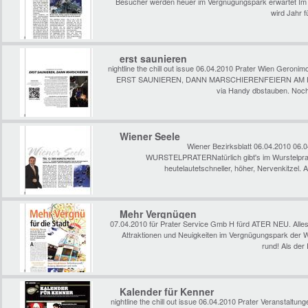
Besucher werden heuer im Vergnügungspark erwartet Im Pr
wird Jahr f
erst saunieren
nightline the chill out issue 06.04.2010 Prater Wien Geroni
ERST SAUNIEREN, DANN MARSCHIERENFEIERN AM HAND'
via Handy dbstauben. Noch
Wiener Seele
Wiener Bezirksblatt 06.04.2010 06.
WURSTELPRATERNatürlich gibt's im Wurstelprate
heutelautetschneller, höher, Nervenkitzel.
Mehr Vergnügen
07.04.2010 für Prater Service Gmb H fürd ATER NEU. Alle
Attraktionen und Neuigkeiten im Vergnügungspark der W
rund! Als der
Kalender für Kenner
nightline the chill out issue 06.04.2010 Prater Veranstaltu