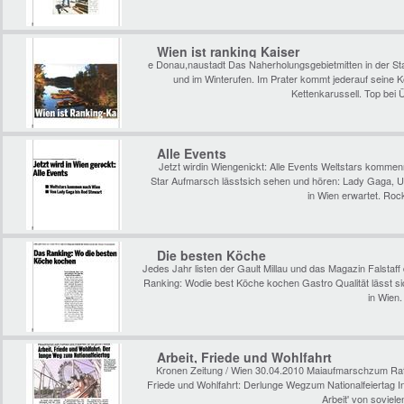
Wien ist ranking Kaiser
e Donau,naustadt Das Naherholungsgebietmitten in der S
und im Winterufen. Im Prater kommt jederauf seine
Kettenkarussell. Top bei
Alle Events
Jetzt wirdin Wiengenickt: Alle Events Weltstars komm
Star Aufmarsch lässtsich sehen und hören: Lady Gaga, U
in Wien erwartet. Ro
Die besten Köche
Jedes Jahr listen der Gault Millau und das Magazin Falstaf
Ranking: Wodie best Köche kochen Gastro Qualität lässt s
in Wien.
Arbeit, Friede und Wohlfahrt
Kronen Zeitung / Wien 30.04.2010 Maiaufmarschzum Ratha
Friede und Wohlfahrt: Derlunge Wegzum Nationalfeiertag I
Arbeit' von sovie