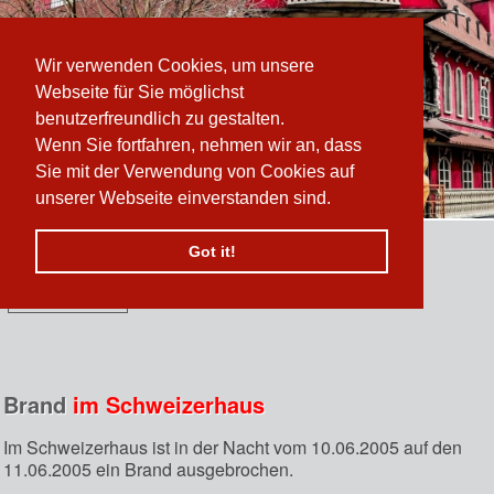
Wir verwenden Cookies, um unsere
Webseite für Sie möglichst
benutzerfreundlich zu gestalten.
Wenn Sie fortfahren, nehmen wir an, dass
Sie mit der Verwendung von Cookies auf
unserer Webseite einverstanden sind.
Got it!
Funktionen:
n
 erzählen sich vom
Brand
im Schweizerhaus
Im Schweizerhaus ist in der Nacht vom 10.06.2005 auf den
11.06.2005 ein Brand ausgebrochen.