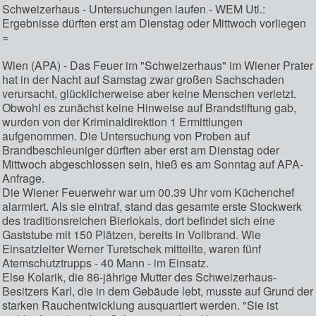
Schweizerhaus - Untersuchungen laufen - WEM Utl.:
Ergebnisse dürften erst am Dienstag oder Mittwoch vorliegen
=
Wien (APA) - Das Feuer im "Schweizerhaus" im Wiener Prater
hat in der Nacht auf Samstag zwar großen Sachschaden
verursacht, glücklicherweise aber keine Menschen verletzt.
Obwohl es zunächst keine Hinweise auf Brandstiftung gab,
wurden von der Kriminaldirektion 1 Ermittlungen
aufgenommen. Die Untersuchung von Proben auf
Brandbeschleuniger dürften aber erst am Dienstag oder
Mittwoch abgeschlossen sein, hieß es am Sonntag auf APA-
Anfrage.
Die Wiener Feuerwehr war um 00.39 Uhr vom Küchenchef
alarmiert. Als sie eintraf, stand das gesamte erste Stockwerk
des traditionsreichen Bierlokals, dort befindet sich eine
Gaststube mit 150 Plätzen, bereits in Vollbrand. Wie
Einsatzleiter Werner Turetschek mitteilte, waren fünf
Atemschutztrupps - 40 Mann - im Einsatz.
Else Kolarik, die 86-jährige Mutter des Schweizerhaus-
Besitzers Karl, die in dem Gebäude lebt, musste auf Grund der
starken Rauchentwicklung ausquartiert werden. "Sie ist