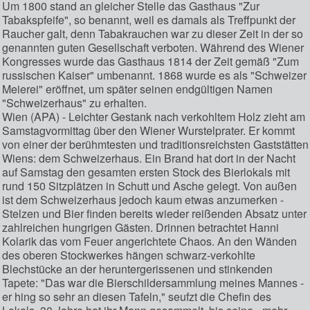
Um 1800 stand an gleicher Stelle das Gasthaus "Zur
Tabakspfeife", so benannt, weil es damals als Treffpunkt der
Raucher galt, denn Tabakrauchen war zu dieser Zeit in der so
genannten guten Gesellschaft verboten. Während des Wiener
Kongresses wurde das Gasthaus 1814 der Zeit gemäß "Zum
russischen Kaiser" umbenannt. 1868 wurde es als "Schweizer
Meierei" eröffnet, um später seinen endgültigen Namen
"Schweizerhaus" zu erhalten.
Wien (APA) - Leichter Gestank nach verkohltem Holz zieht am
Samstagvormittag über den Wiener Wurstelprater. Er kommt
von einer der berühmtesten und traditionsreichsten Gaststätten
Wiens: dem Schweizerhaus. Ein Brand hat dort in der Nacht
auf Samstag den gesamten ersten Stock des Bierlokals mit
rund 150 Sitzplätzen in Schutt und Asche gelegt. Von außen
ist dem Schweizerhaus jedoch kaum etwas anzumerken -
Stelzen und Bier finden bereits wieder reißenden Absatz unter
zahlreichen hungrigen Gästen. Drinnen betrachtet Hanni
Kolarik das vom Feuer angerichtete Chaos. An den Wänden
des oberen Stockwerkes hängen schwarz-verkohlte
Blechstücke an der heruntergerissenen und stinkenden
Tapete: "Das war die Bierschildersammlung meines Mannes -
er hing so sehr an diesen Tafeln," seufzt die Chefin des