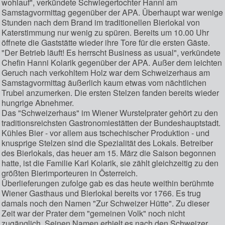
wohlauf", verkündete Schwiegertochter Hanni am
Samstagvormittag gegenüber der APA. Überhaupt war wenige
Stunden nach dem Brand im traditionellen Bierlokal von
Katerstimmung nur wenig zu spüren. Bereits um 10.00 Uhr
öffnete die Gaststätte wieder ihre Tore für die ersten Gäste.
"Der Betrieb läuft! Es herrscht Business as usual", verkündete
Chefin Hanni Kolarik gegenüber der APA. Außer dem leichten
Geruch nach verkohltem Holz war dem Schweizerhaus am
Samstagvormittag äußerlich kaum etwas vom nächtlichen
Trubel anzumerken. Die ersten Stelzen fanden bereits wieder
hungrige Abnehmer.
Das "Schweizerhaus" im Wiener Wurstelprater gehört zu den
traditionsreichsten Gastronomiestätten der Bundeshauptstadt.
Kühles Bier - vor allem aus tschechischer Produktion - und
knusprige Stelzen sind die Spezialität des Lokals. Betreiber
des Bierlokals, das heuer am 15. März die Saison begonnen
hatte, ist die Familie Karl Kolarik, sie zählt gleichzeitig zu den
größten Bierimporteuren in Österreich.
Überlieferungen zufolge gab es das heute weithin berühmte
Wiener Gasthaus und Bierlokal bereits vor 1766. Es trug
damals noch den Namen "Zur Schweizer Hütte". Zu dieser
Zeit war der Prater dem "gemeinen Volk" noch nicht
zugänglich. Seinen Namen erhielt es nach den Schweizer