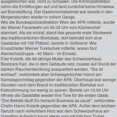
ausgebrochen war, nicht zu Schaden. Die Kriminaldirektion
nahm die Ermittlungen auf und fand zunächst keine Hinweise
auf Brandstiftung. Der Gastronomiebetrieb war bereits in den
Morgenstunden wieder in vollem Gange.
Wie die Bundespolizeidirektion Wien der APA mitteilte, wurde
die Wiener Feuerwehr um 00.39 Uhr vom Küchenchef
alarmiert. Als sie eintraf, stand das gesamte erste Stockwerk
des traditionsreichen Bierlokals, dort befindet sich eine
Gaststube mit 150 Plätzen, bereits in Vollbrand. Wie
Einsatzleiter Werner Turetschek mitteilte, waren fünf
Atemschutztrupps - 40 Mann - im Einsatz.
Else Kolarik, die 86-jährige Mutter des Schweizerhaus-
Besitzers Karl, die in dem Gebäude lebt, musste auf Grund der
starken Rauchentwicklung ausquartiert werden. "Sie ist
wohlauf", verkündete aber Schwiegertochter Hanni am
Samstagvormittag gegenüber der APA. Überhaupt war wenige
Stunden nach dem Brand im traditionellen Bierlokal von
Katerstimmung nur wenig zu spüren. Bereits um 10.00 Uhr
öffnete die Gaststätte wieder ihre Tore für die ersten Gäste.
"Der Betrieb läuft! Es herrscht Business as usual", verkündete
Chefin Hanni Kolarik gegenüber der APA. Außer dem leichten
Geruch nach verkohltem Holz war dem Schweizerhaus am
Vormittag äußerlich kaum etwas vom nächtlichen Trubel