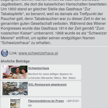
Jagdtreibern, die dort die kaiserlichen Herrschaften bewirteten.
Um 1800 stand an gleicher Stelle das Gasthaus "Zur
Tabakspfeife", so benannt, weil es damals als Treffpunkt der
Raucher galt, denn Tabakrauchen war zu dieser Zeit in der so
genannten guten Gesellschaft verboten. Während des Wiener
Kongresses wurde das Gasthaus 1814 der Zeit gemäß "Zum
russischen Kaiser" umbenannt. 1868 wurde es als "Schweizer
Meierei" eröffnet, um später seinen endgültigen Namen
"Schweizerhaus" zu erhalten.
Link:
www.schweizerhaus.at
ähnliche Beiträge
Schweizerhaus
Berühmt für seine deftigen Speisen im
schönsten Biergarten Wiens. Bier, Stelze
und Kartoffelpuffer sollte sich kein Prater-
XXL-Restaurant abgebrannt
Besucher entgehen lassen.
»2013-01-
Flammeninferno im Prater
04