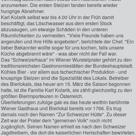
anzumerken. Die ersten Stelzen fanden bereits wieder
hungrige Abnehmer.
Karl Kolarik selbst war bis 4.00 Uhr in der Früh damit
beschäftigt, das Löschwasser aus dem ersten Stock
abzusaugen, um etwaige Schäden in den unteren
Räumlichkeiten zu vermeiden. "Viele Freunde haben uns
angerufen und ihre Hilfe angeboten", berichtete der Chef. "Ein
lieber Bekannter wollte sogar für uns kochen, falls unsere
Küche abgebrannt wäre" - was aber nicht der Fall war.
Das "Schweizerhaus" im Wiener Wurstelprater gehört zu den
traditionsreichsten Gastronomiestätten der Bundeshauptstadt.
Kühles Bier - vor allem aus tschechischer Produktion - und
knusprige Stelzen sind die Spezialität des Lokals. Betreiber
des Bierlokals, das heuer am 15. März die Saison begonnen
hatte, ist die Familie Karl Kolarik, sie zählt gleichzeitig zu den
größten Bierimporteuren in Österreich.
Überlieferungen zufolge gab es das heute weithin berühmte
Wiener Gasthaus und Bierlokal bereits vor 1766. Es trug
damals noch den Namen "Zur Schweizer Hütte". Zu dieser
Zeit war der Prater dem "gemeinen Volk" noch nicht
zugänglich. Seinen Namen erhielt es nach den Schweizer
Jagdtreibern, die dort die kaiserlichen Herrschaften bewirteten.