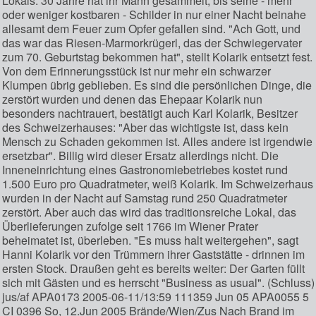
Lokals. 30 Jahre hat ihr Mann gesammelt, bis seine - mehr
oder weniger kostbaren - Schilder in nur einer Nacht beinahe
allesamt dem Feuer zum Opfer gefallen sind. "Ach Gott, und
das war das Riesen-Marmorkrügerl, das der Schwiegervater
zum 70. Geburtstag bekommen hat", stellt Kolarik entsetzt fest.
Von dem Erinnerungsstück ist nur mehr ein schwarzer
Klumpen übrig geblieben. Es sind die persönlichen Dinge, die
zerstört wurden und denen das Ehepaar Kolarik nun
besonders nachtrauert, bestätigt auch Karl Kolarik, Besitzer
des Schweizerhauses: "Aber das wichtigste ist, dass kein
Mensch zu Schaden gekommen ist. Alles andere ist irgendwie
ersetzbar". Billig wird dieser Ersatz allerdings nicht. Die
Inneneinrichtung eines Gastronomiebetriebes kostet rund
1.500 Euro pro Quadratmeter, weiß Kolarik. Im Schweizerhaus
wurden in der Nacht auf Samstag rund 250 Quadratmeter
zerstört. Aber auch das wird das traditionsreiche Lokal, das
Überlieferungen zufolge seit 1766 im Wiener Prater
beheimatet ist, überleben. "Es muss halt weitergehen", sagt
Hanni Kolarik vor den Trümmern ihrer Gaststätte - drinnen im
ersten Stock. Draußen geht es bereits weiter: Der Garten füllt
sich mit Gästen und es herrscht "Business as usual". (Schluss)
jus/af APA0173 2005-06-11/13:59 111359 Jun 05 APA0055 5
CI 0396 So, 12.Jun 2005 Brände/Wien/Zus Nach Brand im