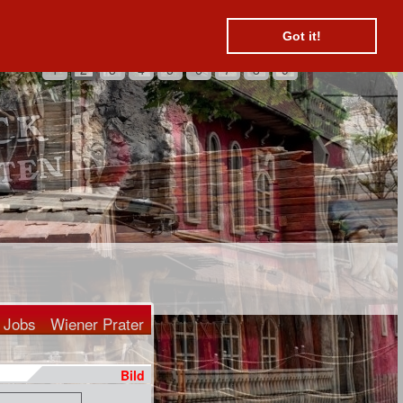
Suchen
Kontakt
Hotels
Got it!
1
2
3
4
5
6
7
8
9
Jobs
Wiener Prater
Bild