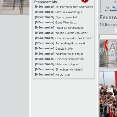
Pressearchiv
Fu
[9.September]
Ein Hermann zum Schmelzen
[9.September]
Maier als Wachsfigur
Feuerw
[9.September]
Eigens gewachst
[9.September]
Ganz Wien tanzt
16.Septe
[9.September]
Prater für Smartphone
[9.September]
Wachs-Double von Maier
[9.September]
Genossen in der Zwickmühle
[9.September]
Partie Minigolf mal zwei
[9.September]
Double in Wien
[9.September]
Weltrekorde im Prater
[9.September]
Goldener Schani 2005
[9.September]
Maier sieht doppelt
[9.September]
Ein echtes Kunstwerk
[9.September]
Hit-DJ-Duo