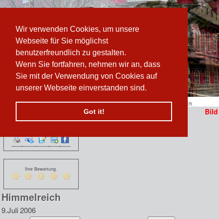
Wir verwenden Cookies, um unsere
Webseite für Sie möglichst
benutzerfreundlich zu gestalten.
Wenn Sie fortfahren, nehmen wir an, dass
Sie mit der Verwendung von Cookies auf
unserer Webseite einverstanden sind.
Pfad:
www.prater-archiv.at
»
SchanigÃ¤rten erobern den Prater!
/
Himmelreich
Bild
Got it!
Funktionen:
n
 erzählen sich vom
Ihre Bewertung.
Himmelreich
9.Juli 2006