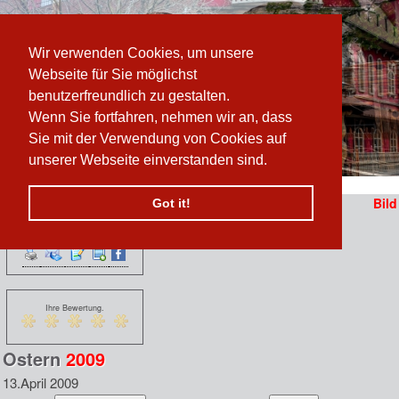
Wir verwenden Cookies, um unsere
Webseite für Sie möglichst
benutzerfreundlich zu gestalten.
Wenn Sie fortfahren, nehmen wir an, dass
Sie mit der Verwendung von Cookies auf
unserer Webseite einverstanden sind.
Pfad:
www.prater-archiv.at
»
Oster Fotos by Sauerstein
/
Ostern 2009
Bild
Got it!
Funktionen:
n
 erzählen sich vom
Ihre Bewertung.
Ostern
2009
13.April 2009