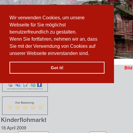
Wir verwenden Cookies, um unsere
Webseite für Sie möglichst
benutzerfreundlich zu gestalten.
Wenn Sie fortfahren, nehmen wir an, dass
Sie mit der Verwendung von Cookies auf
unserer Webseite einverstanden sind.
Pfad:
www.prater-archiv.at
»
Kinderflohmarkt - Foto
/
Kinderflohmarkt
Bild
Got it!
Funktionen:
n
 erzählen sich vom
Ihre Bewertung.
Kinderflohmarkt
18.April 2009