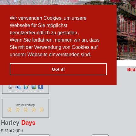
Wir verwenden Cookies, um unsere
Webseite für Sie möglichst
benutzerfreundlich zu gestalten.
Wenn Sie fortfahren, nehmen wir an, dass
Sie mit der Verwendung von Cookies auf
unserer Webseite einverstanden sind.
Pfad:
www.prater-archiv.at
»
Harley Foto 2
/
Harley Days
Bild
Got it!
Funktionen:
n
 erzählen sich vom
Ihre Bewertung.
Harley
Days
9.Mai 2009