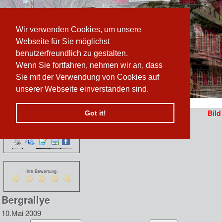
Wir verwenden Cookies, um unsere
Webseite für Sie möglichst
benutzerfreundlich zu gestalten.
Wenn Sie fortfahren, nehmen wir an, dass
Sie mit der Verwendung von Cookies auf
unserer Webseite einverstanden sind.
Pfad:
www.prater-archiv.at
»
ErÃ¶ffnung Bergrallye FOTO
/
Bergrallye
Bild
Got it!
Funktionen:
n
 erzählen sich vom
Ihre Bewertung.
Bergrallye
10.Mai 2009