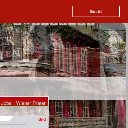
Suchen
Kontakt
Hotels
Got it!
1
2
3
4
5
6
7
8
9
Jobs
Wiener Prater
Bild