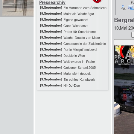
Pressearchiv
Fu
[9.September]
Ein Hermann zum Schmelzen
[9.September]
Maier als Wachsfigur
Bergra
[9.September]
Eigens gewachst
[9.September]
Ganz Wien tanzt
10.Mai 20
[9.September]
Prater für Smartphone
[9.September]
Wachs-Double von Maier
[9.September]
Genossen in der Zwickmühle
[9.September]
Partie Minigolf mal zwei
[9.September]
Double in Wien
[9.September]
Weltrekorde im Prater
[9.September]
Goldener Schani 2005
[9.September]
Maier sieht doppelt
[9.September]
Ein echtes Kunstwerk
[9.September]
Hit-DJ-Duo