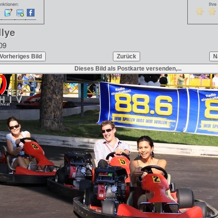
nktionen:
Ihre
llye
09