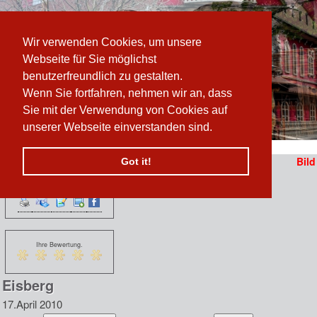
Wir verwenden Cookies, um unsere
Webseite für Sie möglichst
benutzerfreundlich zu gestalten.
Wenn Sie fortfahren, nehmen wir an, dass
Sie mit der Verwendung von Cookies auf
unserer Webseite einverstanden sind.
Pfad:
www.prater-archiv.at
»
Eisberg ErÃ¶ffnung
/
Eisberg
Bild
Got it!
Funktionen:
n
 erzählen sich vom
Ihre Bewertung.
Eisberg
17.April 2010