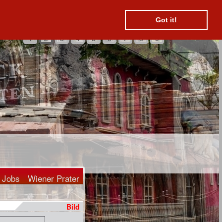
Suchen
Kontakt
Hotels
Got it!
1
2
3
4
5
6
7
8
9
Jobs
Wiener Prater
Bild