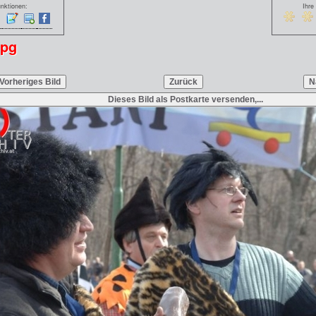
nktionen:
Ihre
jpg