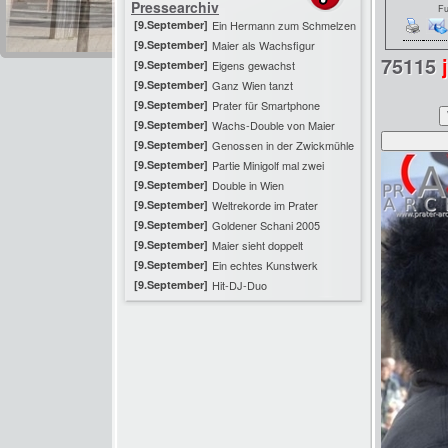
Pressearchiv
Fu
[9.September]
Ein Hermann zum Schmelzen
[9.September]
Maier als Wachsfigur
75115
[9.September]
Eigens gewachst
[9.September]
Ganz Wien tanzt
[9.September]
Prater für Smartphone
[9.September]
Wachs-Double von Maier
[9.September]
Genossen in der Zwickmühle
[9.September]
Partie Minigolf mal zwei
[9.September]
Double in Wien
[9.September]
Weltrekorde im Prater
[9.September]
Goldener Schani 2005
[9.September]
Maier sieht doppelt
[9.September]
Ein echtes Kunstwerk
[9.September]
Hit-DJ-Duo