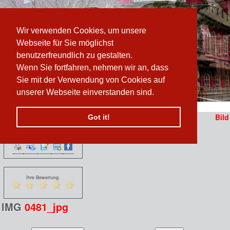
Wir verwenden Cookies, um unsere
Webseite für Sie möglichst
benutzerfreundlich zu gestalten.
Wenn Sie fortfahren, nehmen wir an, dass
Sie mit der Verwendung von Cookies auf
unserer Webseite einverstanden sind.
Pfad:
www.prater-archiv.at
»
Draisinenrennen
/
IMG_0481_jpg
Bild
Got it!
Funktionen:
n
 erzählen sich vom
Ihre Bewertung.
IMG
0481_jpg