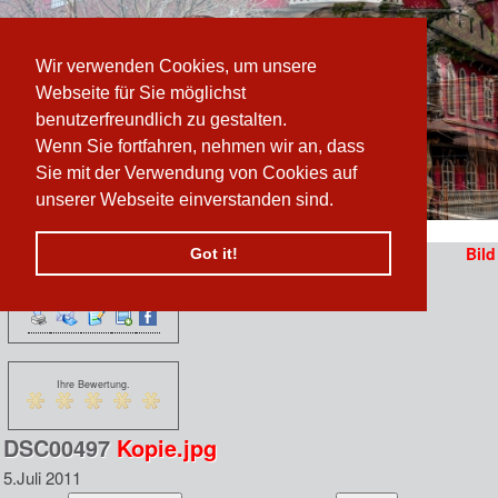
Wir verwenden Cookies, um unsere
Webseite für Sie möglichst
benutzerfreundlich zu gestalten.
Wenn Sie fortfahren, nehmen wir an, dass
Sie mit der Verwendung von Cookies auf
unserer Webseite einverstanden sind.
Pfad:
www.prater-archiv.at
»
/
DSC00497 Kopie.jpg
Bild
Got it!
Funktionen:
n
 erzählen sich vom
Ihre Bewertung.
DSC00497
Kopie.jpg
5.Juli 2011