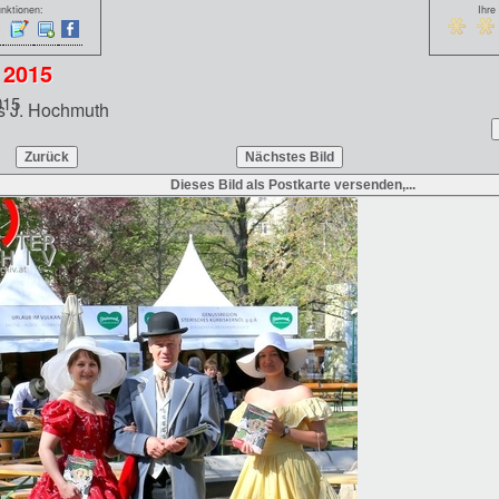
nktionen:
Ihre
r
2015
015
 J. Hochmuth