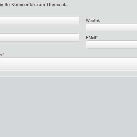
ie Ihr Kommentar zum Thema ab.
Weblink
EMail
*
ar
*