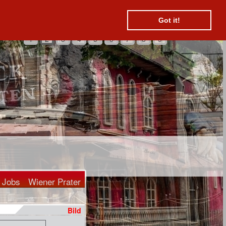
Suchen
Kontakt
Hotels
Got it!
1
2
3
4
5
6
7
8
9
Jobs
Wiener Prater
Bild