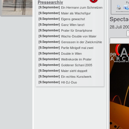
Pressearchiv
Fu
[9.September]
Ein Hermann zum Schmelzen
[9.September]
Maier als Wachsfigur
Specta
[9.September]
Eigens gewachst
[9.September]
Ganz Wien tanzt
28.Juli 20
[9.September]
Prater für Smartphone
[9.September]
Wachs-Double von Maier
[9.September]
Genossen in der Zwickmühle
[9.September]
Partie Minigolf mal zwei
[9.September]
Double in Wien
[9.September]
Weltrekorde im Prater
[9.September]
Goldener Schani 2005
[9.September]
Maier sieht doppelt
[9.September]
Ein echtes Kunstwerk
[9.September]
Hit-DJ-Duo