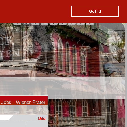
Suchen
Kontakt
Hotels
Got it!
1
2
3
4
5
6
7
8
9
Jobs
Wiener Prater
Bild