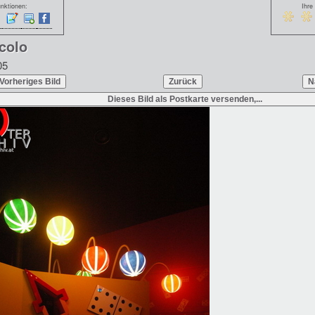
nktionen:
Ihre
colo
05