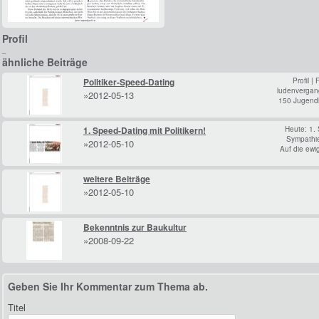
Profil
_
ähnliche Beiträge
Politiker-Speed-Dating
Profil 
ludenvergan
»2012-05-13
150 Jugendl
1. Speed-Dating mit Politikern!
Heute: 1. 
Sympathie
»2012-05-10
Auf die ewi
weitere Beiträge
»2012-05-10
Bekenntnis zur Baukultur
»2008-09-22
Geben Sie Ihr Kommentar zum Thema ab.
Titel