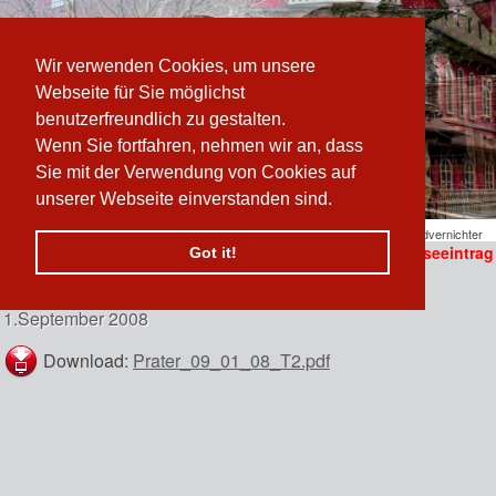
Wir verwenden Cookies, um unsere
Webseite für Sie möglichst
benutzerfreundlich zu gestalten.
Wenn Sie fortfahren, nehmen wir an, dass
Sie mit der Verwendung von Cookies auf
unserer Webseite einverstanden sind.
Pfad:
www.prater-archiv.at
»
Presse
/
2008
/
September
/
Politiker als Geldvernichter
Presseeintrag
Got it!
Politiker
als Geldvernichter
n
1.September 2008
 erzählen sich vom
Download:
Prater_09_01_08_T2.pdf