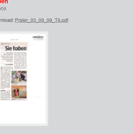
ben
009
nload:
Prater_03_09_09_T6.pdf