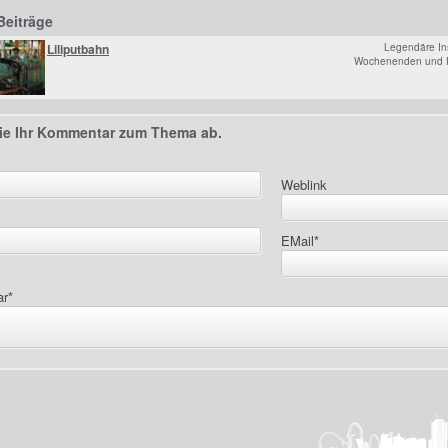
Beiträge
Liliputbahn
Legendäre Ins
Wochenenden und Fe
ie Ihr Kommentar zum Thema ab.
Weblink
EMail
*
ar
*