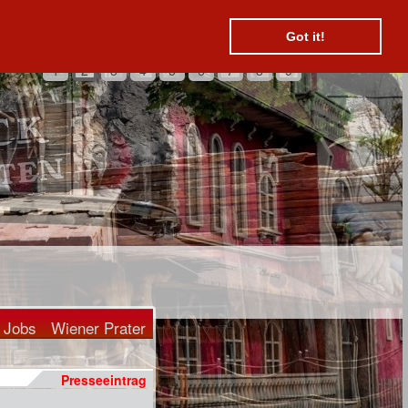
Suchen
Kontakt
Hotels
Got it!
1
2
3
4
5
6
7
8
9
Jobs
Wiener Prater
Presseeintrag