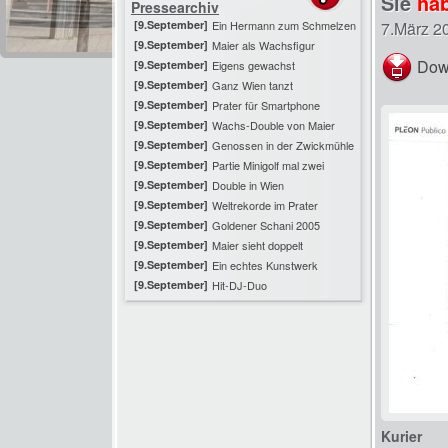
Sie
ha
Pressearchiv
[9.September]
Ein Hermann zum Schmelzen
7.März 2
[9.September]
Maier als Wachsfigur
Dow
[9.September]
Eigens gewachst
[9.September]
Ganz Wien tanzt
[9.September]
Prater für Smartphone
[9.September]
Wachs-Double von Maier
[9.September]
Genossen in der Zwickmühle
[9.September]
Partie Minigolf mal zwei
[9.September]
Double in Wien
[9.September]
Weltrekorde im Prater
[9.September]
Goldener Schani 2005
[9.September]
Maier sieht doppelt
[9.September]
Ein echtes Kunstwerk
[9.September]
Hit-DJ-Duo
Kurier