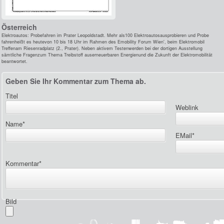
Österreich
Elektroautos: Probefahren im Prater Leopoldstadt. Mehr als100 Elektroautosausprobieren und Probe
fahrenheißt es heutevon 10 bis 18 Uhr im Rahmen des Emobility Forum Wien', beim Elektromobil
Treffenam Riesenradplatz (2., Prater). Neben aktivem Testenwerden bei der dortigen Ausstellung
sämtliche Fragenzum Thema Treibstoff auserneuerbaren Energienund die Zukunft der Elektromobilität
beantwortet.
Geben Sie Ihr Kommentar zum Thema ab.
Titel
Weblink
Name
*
EMail
*
Kommentar
*
Bild