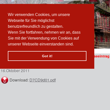
Wir verwenden Cookies, um unsere
Webseite für Sie möglichst
benutzerfreundlich zu gestalten.
Wenn Sie fortfahren, nehmen wir an, dass
Sie mit der Verwendung von Cookies auf
unserer Webseite einverstanden sind.
Pfad:
www.prater-archiv.at
»
Presse
/
2011
/
Oktober
/
Elektroautos
Presseeintrag
Got it!
Elektroautos
n
16.Oktober 2011
 erzählen sich vom
Download:
D7CD9d01.pdf