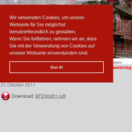
Wir verwenden Cookies, um unsere
Webseite für Sie möglichst
benutzerfreundlich zu gestalten.
Wenn Sie fortfahren, nehmen wir an, dass
Sie mit der Verwendung von Cookies auf
unserer Webseite einverstanden sind.
Pfad:
www.prater-archiv.at
»
Presse
/
2011
/
Oktober
/
Jogger wollen Liliputbahn
Presseeintrag
stoppen
Got it!
Jogger
wollen Liliputbahn stoppen
n
21.Oktober 2011
 erzählen sich vom
Download:
BFE90d01.pdf