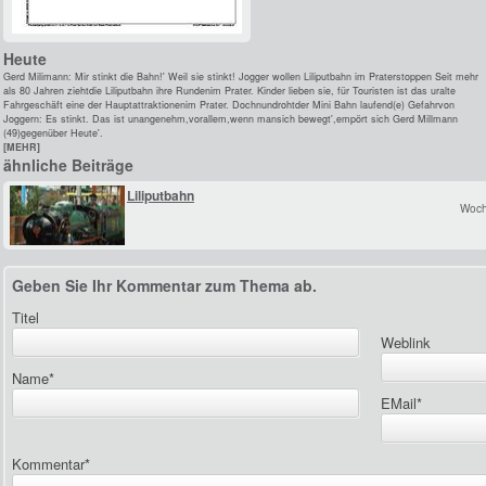
Heute
Gerd Milimann: Mir stinkt die Bahn!' Weil sie stinkt! Jogger wollen Liliputbahn im Praterstoppen Seit mehr
als 80 Jahren ziehtdie Liliputbahn ihre Rundenim Prater. Kinder lieben sie, für Touristen ist das uralte
Fahrgeschäft eine der Hauptattraktionenim Prater. Dochnundrohtder Mini Bahn laufend(e) Gefahrvon
Joggern: Es stinkt. Das ist unangenehm,vorallem,wenn mansich bewegt',empört sich Gerd Millmann
(49)gegenüber Heute'.
[MEHR]
ähnliche Beiträge
Liliputbahn
Woch
Geben Sie Ihr Kommentar zum Thema ab.
Titel
Weblink
Name
*
EMail
*
Kommentar
*