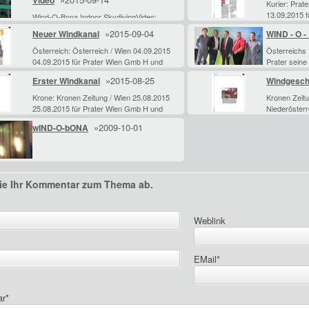
Video
HINAUS. Der Traum vom Fliegenim Wi
SOFORTTHE
Kurier: Prat
13.09.2015 
Wind-O-Bona Indoor SkydivingVideo:
Wiener Prat
Wolfgang Payerwww.WolfgangPayer.com
»2015-09-04
Neuer Windkanal
WIND - O 
Gebrauch na
verweht, Wi
Österreich: Österreich / Wien 04.09.2015
Österreichs 
04.09.2015 für Prater Wien Gmb H und
Prater seine
Wiener Praterverband zum eigenen
österreichwei
»2015-08-25
Erster Windkanal
Windgesch
Gebrauch nach §42a Urh G.
reicher: W
Krone: Kronen Zeitung / Wien 25.08.2015
Kronen Zeitu
25.08.2015 für Prater Wien Gmb H und
Niederösterr
Wiener Praterverband zum eigenen
07.05.2014 
»2009-10-01
wIND-O-bONA
Gebrauch nach §42a Urh G. Der Prater
Wiener Prat
lockt miterstem Windkanal4,3 Me
Gebrauch na
ie Ihr Kommentar zum Thema ab.
Weblink
EMail
*
ar
*