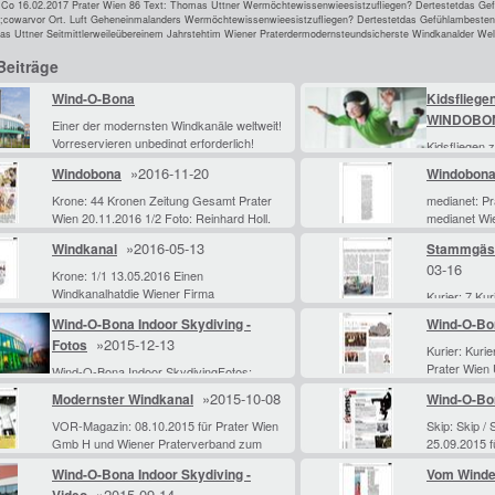
t; Co 16.02.2017 Prater Wien 86 Text: Thomas Uttner Wermöchtewissenwieesistzufliegen? Dertestetdas G
ot;cowarvor Ort. Luft Geheneinmalanders Wermöchtewissenwieesistzufliegen? Dertestetdas Gefühlambesteni
as Uttner Seitmittlerweileübereinem Jahrstehtim Wiener Praterdermodernsteundsicherste Windkanalder We
Beiträge
Wind-O-Bona
Kidsfliege
WINDOBO
Einer der modernsten Windkanäle weltweit!
Vorreservieren unbedingt erforderlich!
Kidsfliegen
KrampusSpaß
»2016-11-20
Windobona
Windobona
WINDOBONA 
PraterErlebe
Krone: 44 Kronen Zeitung Gesamt Prater
medianet: Pr
einem gläse
Wien 20.11.2016 1/2 Foto: Reinhard Holl,
medianet Wi
Reinhard Judt, Gabriele Moser, AEC,
WIEN. Seit 
»2016-05-13
Windkanal
Stammgäst
Jürgen Radspieler, Christof Birbaumer,
Gästevon W
03-16
Evelyn Hronek, Felsenthe
Praterineine
Krone: 1/1 13.05.2016 Einen
Fallb
Windkanalhatdie Wiener Firma
Kurier: 7 Kur
Windobonaim Vorjahrim Pratererrichtet. Das
Schweizerha
Wind-O-Bona Indoor Skydiving -
Wind-O-Bo
Publikumsinteresseam Trendsport Indoor
Windund Wett
»2015-12-13
Fotos
Skydivingistdementsprechendgroß. Nachier
Wienswohlbe
Kurier: Kuri
Biergartenöf
Prater Wien 
Wind-O-Bona Indoor SkydivingFotos:
Vormittagwie
Prater Wien
Wolfgang PayerMehr Bilder unter
»2015-10-08
Modernster Windkanal
Wind-O-Bo
Praterverba
www.WolfgangPayer.com
§42a Urh G
VOR-Magazin: 08.10.2015 für Prater Wien
Skip: Skip / 
Gmb H und Wiener Praterverband zum
25.09.2015 
eigenen Gebrauch nach §42a Urh G.
Wiener Prat
Wind-O-Bona Indoor Skydiving -
Vom Winde
Modernster Windkanal der Welt HOCH
Gebrauch nac
»2015-09-14