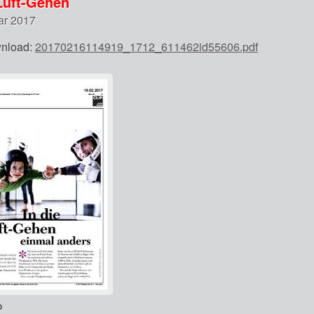
Luft-Gehen
ar 2017
nload:
20170216114919_1712_611462id55606.pdf
o