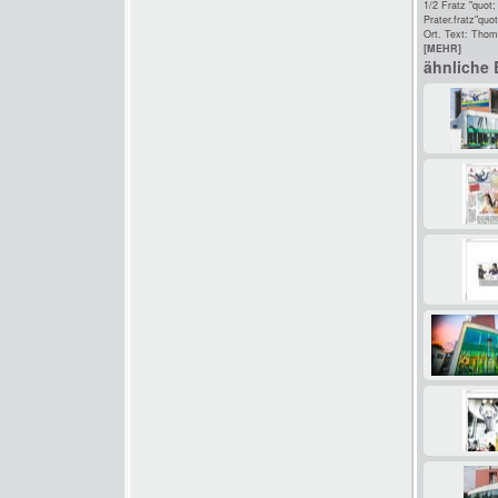
1/2 Fratz "quo
Prater.fratz"qu
Ort. Text: Thom
[MEHR]
ähnliche 