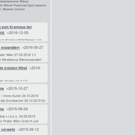
efühlambestenim Wiener
m Wiener Prater.fratz"quot;cowarvor
lt. Miteinem Durchm
n zum Krampus bei
»2016-12-05
NA
 zum KrampusKidsfliegen zum
, Spannung und Action bei
»2016-05-27
 expandiert
Indoor Skydiving im
 den Traum vom Fliegen in
ater Wien 27.05.2016 1/1
rnen Windkanal
e Windobona Wienexpandiert
September2015erlebendie
»2016-
e trotzten Wind
indobonaim
mvertikalen Flugkanaldenfreien
ier: Kurier um 4 1/2
us Stammgästetrotzten
»2015-10-27
na
er Saisonstart.
kanntester
er / Immo Kurier 24.10.2015
fneteheute
Ulla Grünbacher 26.10.2015 für
derseine Pforten. Trotzwin
 Gmb H und Wiener
»2015-09-24
na
nd zum eigenen Gebrauch nach
. IMMO SERVICEE
Skip c.l.a.s.s. 24.09.2015
für Prater Wien Gmb H und
erverband zum eigenen
»2015-09-12
 verweht
h §42a Urh G. c.l.a.s.s. AB