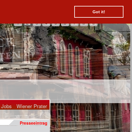
Suchen
Kontakt
Hotels
Got it!
1
2
3
4
5
6
7
8
9
Jobs
Wiener Prater
Presseeintrag