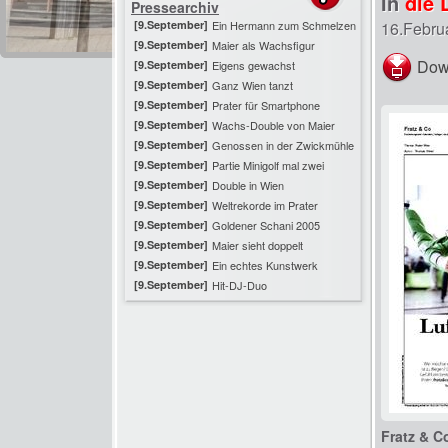
In
die 
Pressearchiv
[9.September]
Ein Hermann zum Schmelzen
16.Febru
[9.September]
Maier als Wachsfigur
Dow
[9.September]
Eigens gewachst
[9.September]
Ganz Wien tanzt
[9.September]
Prater für Smartphone
[9.September]
Wachs-Double von Maier
[9.September]
Genossen in der Zwickmühle
[9.September]
Partie Minigolf mal zwei
[9.September]
Double in Wien
[9.September]
Weltrekorde im Prater
[9.September]
Goldener Schani 2005
[9.September]
Maier sieht doppelt
[9.September]
Ein echtes Kunstwerk
[9.September]
Hit-DJ-Duo
Fratz & C