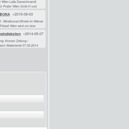
 UNITY DANCEAuf Hip
er Wien Laila Daneshmandi
für Prater Wien Gmb H und
erverband zum eigenen
»2015-09-03
- BONA
ch §42a Urh G. Vom Winde
e ich meine Höhenangst
1. Windtunnel öffnete im Wiener
 Flügel! Wien wird um eine
t einzigartige Attraktion
»2014-05-07
windigkeiten
IND·O·BONA Wie
ng: Kronen Zeitung /
eich Waldviertel 07.05.2014
für Prater Wien Gmb H und
erverband zum eigenen
ch §42a Urh G.