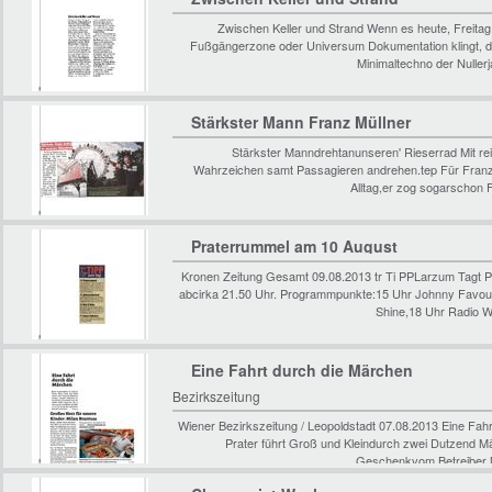
Zwischen Keller und Strand Wenn es heute, Freitag,
Fußgängerzone oder Universum Dokumentation klingt, 
Minimaltechno der Nuller
Stärkster Mann Franz Müllner
Stärkster Manndrehtanunseren' Rieserrad Mit re
Wahrzeichen samt Passagieren andrehen.tep Für Franz 
Alltag,er zog sogarschon 
Praterrummel am 10 August
Kronen Zeitung Gesamt 09.08.2013 tr Ti PPLarzum Tagt 
abcirka 21.50 Uhr. Programmpunkte:15 Uhr Johnny Favourit
Shine,18 Uhr Radio W
Eine Fahrt durch die Märchen
Bezirkszeitung
Wiener Bezirkszeitung / Leopoldstadt 07.08.2013 Eine Fah
Prater führt Groß und Kleindurch zwei Dutzend 
Geschenkvom Betreiber M