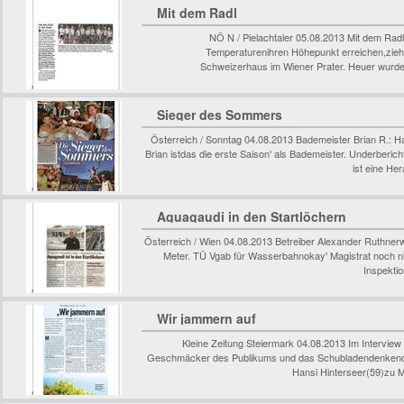
Mit dem Radl
NÖ N / Pielachtaler 05.08.2013 Mit dem Rad
Temperaturenihren Höhepunkt erreichen,zieh
Schweizerhaus im Wiener Prater. Heuer wurde
Sieger des Sommers
Österreich / Sonntag 04.08.2013 Bademeister Brian R.:
Brian istdas die erste Saison' als Bademeister. Underberic
ist eine He
Aquagaudi in den Startlöchern
Österreich / Wien 04.08.2013 Betreiber Alexander Ruthner
Meter. TÜ Vgab für Wasserbahnokay' Magistrat noch nic
Inspektio
Wir jammern auf
Kleine Zeitung Steiermark 04.08.2013 Im Interview 
Geschmäcker des Publikums und das Schubladendenkender
Hansi Hinterseer(59)zu 