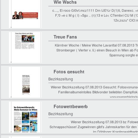
Wie Wachs
c...,, Ei roco GI0vt.mcz1111 Dm IJE%r D(1)ti, Danexc. =
F,'0 =e c M g ( I) =5gu .. (r)(13 e Lo< CTembvi CU M (1
12v,zszu* CIO:m
Treue Fans
Kärntner Woche / Meine Woche Lavanttal 07.08.2013 Tre
Stromberger ( Vierter v. li.) einen Besuch in Wien ab
Spannung sorgte ei
Fotos gesucht
Bezirkszeitung
Wiener Bezirkszeitung 07.08.2013 Gesucht: Fotosvonunse
Familienalbumeintolles Bildvonder beliebten Dampflok
vonunsererhistoris
Fotowettbewerb
Bezirkszeitung
Wiener Bezirkszeitung 07.08.2013 bz Fotow
Schnappschüsse! Zugewinnen gibt's Jahreskarten für den 
im Döblinger Krapfenwaldbado