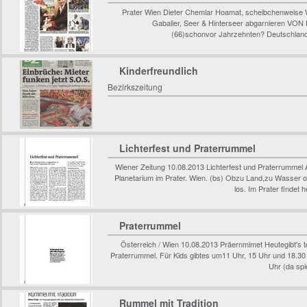
Prater Wien Dieter Chemlar Hoamat, scheibchenweise 
Gabalier, Seer & Hinterseer abgarnieren V
(66)schonvor Jahrzehnten? Deutschland,
Kinderfreundlich
Bezirkszeitung
Lichterfest und Praterrummel
Wiener Zeitung 10.08.2013 Lichterfest und Praterrumm
Planetarium im Prater. Wien. (bs) Obzu Land,zu Wasser 
los. Im Prater findet
Praterrummel
Österreich / Wien 10.08.2013 Präernmimet Heutegibt's t
Praterrummel. Für Kids gibtes um11 Uhr, 15 Uhr und 18.30 
Uhr (da spi
Rummel mit Tradition