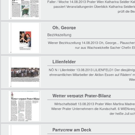
Falter / Woche 14.08.2013 Prater Wien Katharina Seidler 
passiert Veranstaltungenim Überblick Katharina Seidleris
prüft die B
Oh, George
Bezirkszeitung
Wiener Bezirkszeitung 14.08.2013 Oh, George... Plausche
nur aus Wachswickelte Sacher Chefin Eli
Lilienfelder
NÖ N / Lilienfelder 13.08.2013 LILIENFELD1 Der diesjährige 
ehrenamtlichen Mitarbeiter der Aktion Essen auf Rädern' m
Wie
Wetter verpatzt Prater-Bilanz
Wirtschaftsblatt 13.08.2013 Prater Wien Martina Madn
Wiener Prater Unternehmern die Kundschaft. 6 WIENverpa
der heiße Juli s
Partycrew am Deck