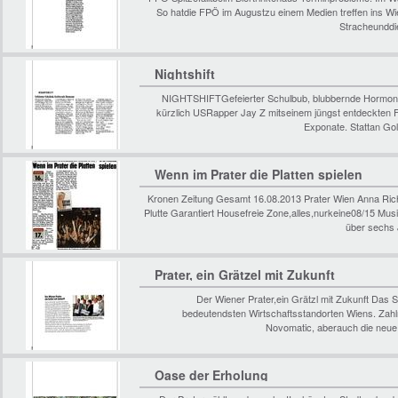
So hatdie FPÖ im Augustzu einem Medien treffen ins W
Stracheunddi
Nightshift
NIGHTSHIFTGefeierter Schulbub, blubbernde Hormon
kürzlich USRapper Jay Z mitseinem jüngst entdeckten 
Exponate. Stattan Gold
Wenn im Prater die Platten spielen
Kronen Zeitung Gesamt 16.08.2013 Prater Wien Anna Rich
Plutte Garantiert Housefreie Zone,alles,nurkeine08/15 Musik
über sechs 
Prater, ein Grätzel mit Zukunft
Der Wiener Prater,ein Grätzl mit Zukunft Das S
bedeutendsten Wirtschaftsstandorten Wiens. Zahlr
Novomatic, aberauch die neue
Oase der Erholung