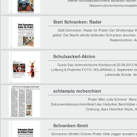
Wiener Wurstelpraterumeine Attraktion reicher
Wasserrutschenhochschaubahn, 
Statt Schranken: Radar
Statt Schranken: Radar für Prater! Der Streitumdas
gelöst: Der Bezirk will die fehlenden Schranken durchei
Radarersetzen. Au
Schulsackerl-Aktion
Gusto Das österreichische Kochjournal 20.08.2013 
Luftburg & Praterfee FOTO: KOLARIKAm 2. September begin
Lebensdie Schule. Ve
schlampig recherchiert
Prater Wien Julia Schrenk ' Beric
Dokumentationsarchivkritisiert den Historiker Berichtüb
Ordnung, dass Historiker Nazis, A
Schranken-Streit
Schranken Streitim Grünen Prater Viele Jogger wundern si