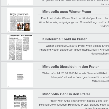
und posten Sie Ihre Fotos von unserer historischen Dampf
Zu gew
Minopolis goes Wiener Prater
Event und Kinder Wiener Stadt der Kinder' plant, sich rä
Wien. Minopolis, Vergnügungs und Veranstaltungszentrum fü
Kinder'
Kinderarbeit bald im Prater
Wiener Zeitung 27.08.2013 Prater Wien Solmaz Khorsa
Khorsand Neuer Standortam Riesenradplatz sollim Frühjahr 
daserwachsene 
Minopolis übersidelt in den Prater
Wirtschaftsblatt 26.08.2013 Minopolis übersiedelt2014 
Minopolis' will in den Pratergalerienam Riesenrad
Millioneninves
Minopolis zieht in den Prater
Prater Wien Anna Thalhammer Inopolis zieht 1den W
Reichsbrückemussdem Hochhaus Projekt Danube Flats' weich
in den Pratergaleri