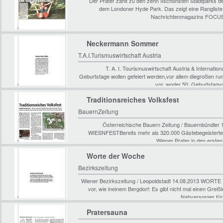
Der Prater zählt zu den zehn IIschönsten Stadtparks 
dem Londoner Hyde Park. Das zeigt eine Rangliste
Nachrichtenmagazins FOCUS. 
Neckermann Sommer
T.A.I.Turismuswirtschaft Austria
T. A. I. Tourismuswirtschaft Austria & Interna
Geburtstage wollen gefeiert werden,vor allem diegroßen r
vor, woder 50. Geburtstag
Traditionsreiches Volksfest
BauernZeitung
Österreichische Bauern Zeitung / Bauernbündler 
WIESNFESTBereits mehr als 320.000 Gästebegeisterte 
Wiener Prater in den erste
Worte der Woche
Bezirkszeitung
Wiener Bezirkszeitung / Leopoldstadt 14.08.2013 WORT
vor, wie ineinem Bergdorf: Es gibt nicht mal einen Grei
Nahversorger für
Pratersauna