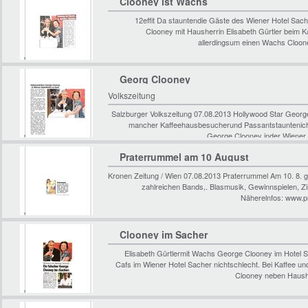
Clooney ist Wachs
12effit Da stauntendie Gäste des Wiener Hotel Sac
Clooney mit Hausherrin Elisabeth Gürtler beim K
allerdingsum einen Wachs Cloo
Georg Clooney
Volkszeitung
Salzburger Volkszeitung 07.08.2013 Hollywood Star Geor
mancher Kaffeehausbesucherund Passantstauntenich
George Clooney inder Wiener 
Praterrummel am 10 August
Kronen Zeitung / Wien 07.08.2013 Praterrummel Am 10. 8. 
zahlreichen Bands,. Blasmusik, Gewinnspielen, Zi
Näherelnfos: www.pr
Clooney im Sacher
Elisabeth Gürtlermit Wachs George Clooney im Hotel 
Cafs im Wiener Hotel Sacher nichtschlecht. Bei Kaffee 
Clooney neben Haushe