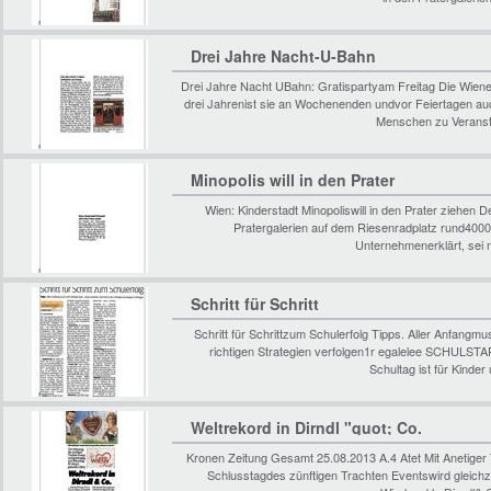
Drei Jahre Nacht-U-Bahn
Drei Jahre Nacht UBahn: Gratispartyam Freitag Die Wiener
drei Jahrenist sie an Wochenenden undvor Feiertagen a
Menschen zu Veranst
Minopolis will in den Prater
Wien: Kinderstadt Minopoliswill in den Prater ziehen D
Pratergalerien auf dem Riesenradplatz rund4000
Unternehmenerklärt, sei
Schritt für Schritt
Schritt für Schrittzum Schulerfolg Tipps. Aller Anfangm
richtigen Strategien verfolgen1r egalelee SCHU
Schultag ist für Kinde
Weltrekord in Dirndl "quot; Co.
Kronen Zeitung Gesamt 25.08.2013 A.4 Atet Mit Anetiger
Schlusstagdes zünftigen Trachten Eventswird gleich