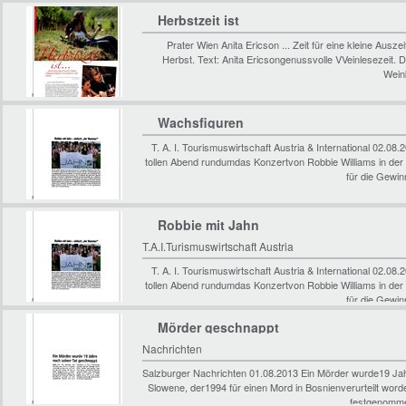
Herbstzeit ist
Prater Wien Anita Ericson ... Zeit für eine kleine Aus
Herbst. Text: Anita Ericsongenussvolle VVeinlesezeit. Di
Weink
Wachsfiguren
T. A. I. Tourismuswirtschaft Austria & International 02.0
tollen Abend rundumdas Konzertvon Robbie Williams in der 
für die Gewi
Robbie mit Jahn
T.A.I.Turismuswirtschaft Austria
T. A. I. Tourismuswirtschaft Austria & International 02.0
tollen Abend rundumdas Konzertvon Robbie Williams in der 
für die Gewi
Mörder geschnappt
Nachrichten
Salzburger Nachrichten 01.08.2013 Ein Mörder wurde19 Ja
Slowene, der1994 für einen Mord in Bosnienverurteilt word
festgenomme