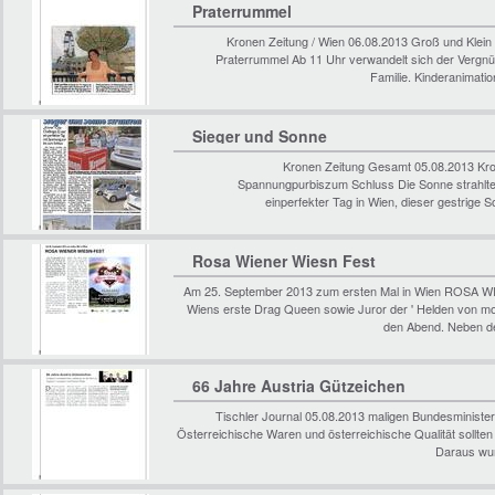
Praterrummel
Kronen Zeitung / Wien 06.08.2013 Groß und Klein
Praterrummel Ab 11 Uhr verwandelt sich der Vergnü
Familie. Kinderanimatio
Sieger und Sonne
Kronen Zeitung Gesamt 05.08.2013 Kron
Spannungpurbiszum Schluss Die Sonne strahlte, 
einperfekter Tag in Wien, dieser gestrige
Rosa Wiener Wiesn Fest
Am 25. September 2013 zum ersten Mal in Wien ROSA W
Wiens erste Drag Queen sowie Juror der ' Helden von morge
den Abend. Neben de
66 Jahre Austria Gützeichen
Tischler Journal 05.08.2013 maligen Bundesminister
Österreichische Waren und österreichische Qualität sollten 
Daraus wur