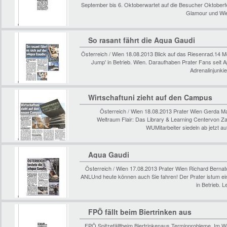
September bis 6. Oktoberwartet auf die Besucher Oktoberfes
Glamour und Wie
So rasant fährt die Aqua Gaudi
Österreich / Wien 18.08.2013 Blick auf das Riesenrad.14 
Jump' in Betrieb. Wien. Daraufhaben Prater Fans seit Ap
Adrenalinjunki
Wirtschaftuni zieht auf den Campus
Österreich / Wien 18.08.2013 Prater Wien Gerda M
Weltraum Flair: Das Library & Learning Centervon 
WUMitarbeiter siedeln ab jetzt 
Aqua Gaudi
Österreich / Wien 17.08.2013 Prater Wien Richard Ber
ANLUnd heute können auch Sie fahren! Der Prater istum eine
in Betrieb. 
FPÖ fällt beim Biertrinken aus
FPÖ Spitzefälltbeim Biertrinkenaus Terminprobleme. Im Wah