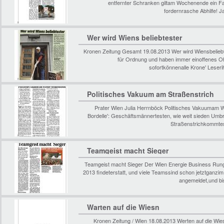
entfernter Schranken giltam Wochenende ein Fa
fordernrasche Abhilfe! 
Wer wird Wiens beliebtester
Kronen Zeitung Gesamt 19.08.2013 Wer wird Wiensbelieb
für Ordnung und haben immer einoffenes Ohr.
sofortkönnenalle Krone' Lese
Politisches Vakuum am Straßenstrich
Prater Wien Julia Herrnböck Politisches Vakuumam W
Bordelle': Geschäftsmännertesten, wie weit sieden Um
Straßenstrichkommtes
Teamgeist macht Sieger
Teamgeist macht Sieger Der Wien Energie Business Runge
2013 findeterstatt, und viele Teamssind schon jetztganzim
angemeldet,und b
Warten auf die Wiesn
Kronen Zeitung / Wien 18.08.2013 Werten auf die Wies