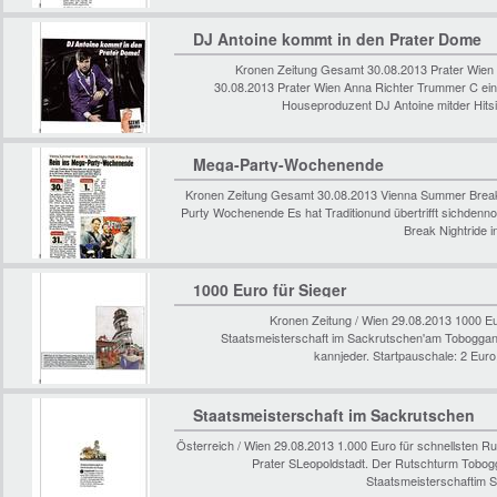
DJ Antoine kommt in den Prater Dome
Kronen Zeitung Gesamt 30.08.2013 Prater Wien
30.08.2013 Prater Wien Anna Richter Trummer C ei
Houseproduzent DJ Antoine mitder Hitsi
Mega-Party-Wochenende
Kronen Zeitung Gesamt 30.08.2013 Vienna Summer Break1
Purty Wochenende Es hat Traditionund übertrifft sichden
Break Nightride i
1000 Euro für Sieger
Kronen Zeitung / Wien 29.08.2013 1000 Euro
Staatsmeisterschaft im Sackrutschen'am Toboggan 
kannjeder. Startpauschale: 2 Eur
Staatsmeisterschaft im Sackrutschen
Österreich / Wien 29.08.2013 1.000 Euro für schnellsten R
Prater SLeopoldstadt. Der Rutschturm Tobogg
Staatsmeisterschaftim 