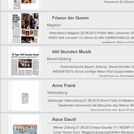
Housevon DJ Simon (
Friseur der Queen
Magazin
Seitenblicke Magazin 22.08.2013 Prater Wien Johann
WIEN! Seit nunmehr 15 Jahren ist IAN CARMICHAELfür die
weilteerin Wienund üb
400 Stunden Musik
BauernZeitung
Österreichische Bauern Zeitung / Bauernbündler
WIESNFESTIn Kürze zünftige Wiesn Fest Gaudi erleben: 
Eintritt frei,am Festge
Anne Frank
Volkszeitung
Salzburger Volkszeitung 21.08.2013 Anne Frank im Madame
September könnensich die Besucher des Wiener Wa
davonmachen,wer Anne Frankwa
Aqua Gaudi
Wiener Zeitung 21.08.2013 Aqua Gaudia V11 WIZMF11
Jump' Honen Euro. Waggonsausausgehöhlten Bambuswu