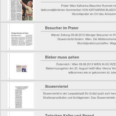
Prater Wien Katharina Blaschke Rummet mit
lädtzumalljährlichen Sommerfest VON KATHARINA BLASC
Wurstelprater ein Ort des Amüsemen
Besucher im Prater
Wiener Zeitung 09.08.2013 Weniger Besucher im Prate
Stuwerviertel fördern. Wien. Die Wetterextr
Wurstelpraterzuschaffen. Wege
Bieber muss gehen
Österreich / Wien 09.08.2013 WIEN IN KÜ RZ
Biebermussgehen Am 20. August heißt Miss Vienna Yemi
willkommen.wie er gekommen ist, is
Stuwerviertel
Stuwerviertel in der Leopoldstadt Ein Grätzl putzt sich hera
Straßenprostitution und Schlägereien: Das Stuwerviertelin
Zwischen Keller und Strand