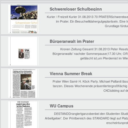
Schwereloser Schulbeginn
Kurier / Freizeit Kurier 31.08.2013 70 PRATERSchwerebs
im Prater. Ein Besuchwilldahergutgeplantsein. Eine I
Grundlage fürdu
Bürgeranwalt im Prater
Kronen Zeitung Gesamt 31.08.2013 Peter Resetar
Bürgeranwalts' nachder Sommerpause(17.30 Uhr, ORF
gefälscht ist,um Pferdemist im W
Vienna Summer Break
Prater Wien Samir H. Köck Party. Michael Palliardi läs
tanzen. Dieses Wochenende präsentiertergroßfläch
CKClubbing auf de
WU Campus
DESTANDDrangiertganzobenbei den Studenten Studier
Arbeitgeber'. Der Printbereich des STANDARD liegt auf Plat
erscheintunprob