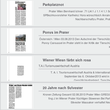
Parkplatznot
Prater Wien Bernhard Ichner .71 Ll4:1 J 1.1 4 1,1
SPBezirksvorsteher Karlheinz Hora wünschtsich Anrai
Nachbarschaftzu Prater, Pr
Ponys im Prater
Österreich / Wien 03.08.2013 Den Aufschrei der Tierschütze
Ponny Caroussel im Prater steht in der Kritik der Tierschü
Wiener Wiesn färbt sich rosa
T.A.I.Turismuswirtschaft Austria
T. A. I. Tourismuswirtschaft Austria & Internatio
September bis 6. Oktober2013 wird in 
Gemütlichkeitgefeiert. Tagsübe
20 Jahre nach Sylvester
Kronen Zeitung Gesamt 02.08.2013 Prater Wien GR
fing J im Wiener Prater flüchtigen Slowenen Bei Pa
Silvester Massaker verhaftet Ne