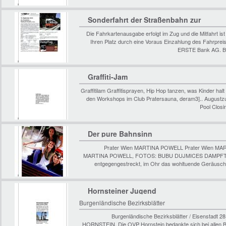
Sonderfahrt der Straßenbahn zur
Liliputbahn
Die Fahrkartenausgabe erfolgt im Zug und die Mitfahrt ist
Ihren Platz durch eine Voraus Einzahlung des Fahrpreis
ERSTE Bank AG. B
Graffiti-Jam
Graffitilam Graffitisprayen, Hip Hop tanzen, was Kinder hal
den Workshops im Club Pratersauna, deram3].. Augustzu
Pool Closi
Der pure Bahnsinn
Prater Wien MARTINA POWELL Prater Wien MA
MARTINA POWELL, FOTOS: BUBU DUJMICES DAMPFT, ZI
entgegengestreckt, im Ohr das wohltuende Geräuschv
Hornsteiner Jugend
Burgenländische Bezirksblätter
Burgenländische Bezirksblätter / Eisenstadt 2
HORNSTEIN. Die OVP Hornstein bedankte sich bei allen Bal