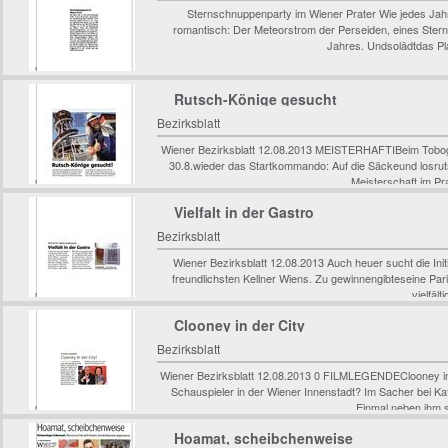
Sternschnuppenparty im Wiener Prater Wie jedes Jahr
romantisch: Der Meteorstrom der Perseiden, eines Ste
Jahres. Undsolädtdas Pl
Rutsch-Könige gesucht
Bezirksblatt
Wiener Bezirksblatt 12.08.2013 MEISTERHAFTIBeim Tobog
30.8.wieder das Startkommando: Auf die Säckeund losru
Meisterschaft im Pr
Vielfalt in der Gastro
Bezirksblatt
Wiener Bezirksblatt 12.08.2013 Auch heuer sucht die Init
freundlichsten Kellner Wiens. Zu gewinnengibteseine Par
vielfäl
Clooney in der City
Bezirksblatt
Wiener Bezirksblatt 12.08.2013 0 FILMLEGENDEClooney in
Schauspieler in der Wiener Innenstadt? Im Sacher bei K
Einmal neben ihm s
Hoamat, scheibchenweise