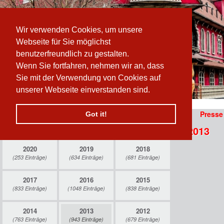
Wir verwenden Cookies, um unsere
Webseite für Sie möglichst
benutzerfreundlich zu gestalten.
Wenn Sie fortfahren, nehmen wir an, dass
Sie mit der Verwendung von Cookies auf
unserer Webseite einverstanden sind.
Pfad:
www.prater-archiv.at
»
Presse
/
2013
/
August
Presse
Got it!
prater-archiv.at
Pressearchiv » August 2013
n
2020
2019
2018
(253 Einträge)
(634 Einträge)
(681 Einträge)
 erzählen sich vom
2017
2016
2015
(833 Einträge)
(1048 Einträge)
(838 Einträge)
2014
2013
2012
(763 Einträge)
(943 Einträge)
(679 Einträge)