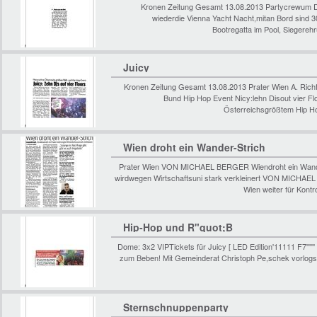
Kronen Zeitung Gesamt 13.08.2013 Partycrewum De
wiederdie Vienna Yacht Nacht,mitan Bord sind 30 
Bootregatta im Pool, Siegereh
Juicy
Kronen Zeitung Gesamt 13.08.2013 Prater Wien A. Rich
Bund Hip Hop Event Nicy:lehn Disout vier Fl
Österreichsgrößtem Hip Ho
Wien droht ein Wander-Strich
Prater Wien VON MICHAEL BERGER Wiendroht ein Wander 
wirdwegen Wirtschaftsuni stark verkleinert VON MICHAE
Wien weiter für Kont
Hip-Hop und R"quot;B
Dome: 3x2 VIPTickets für Juicy [ LED Edition'11111 F7'''
zum Beben! Mit Gemeinderat Christoph Pe,schek vorlog
Sternschnuppenparty