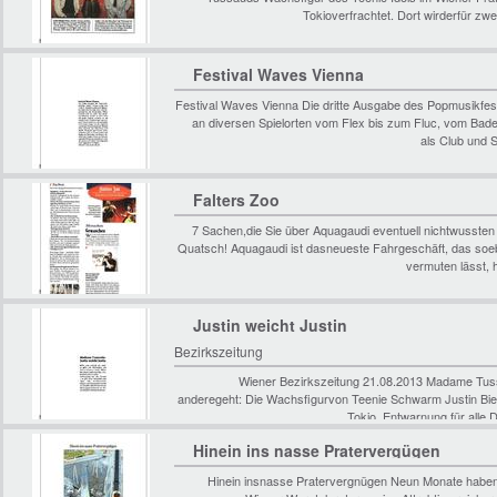
Tokioverfrachtet. Dort wirderfür z
Festival Waves Vienna
Festival Waves Vienna Die dritte Ausgabe des Popmusikfest
an diversen Spielorten vom Flex bis zum Fluc, vom Bade
als Club und 
Falters Zoo
7 Sachen,die Sie über Aquagaudi eventuell nichtwussten
Quatsch! Aquagaudi ist dasneueste Fahrgeschäft, das soe
vermuten lässt,
Justin weicht Justin
Bezirkszeitung
Wiener Bezirkszeitung 21.08.2013 Madame Tuss
anderegeht: Die Wachsfigurvon Teenie Schwarm Justin Bie
Tokio. Entwarnung für alle 
Hinein ins nasse Pratervergügen
Hinein insnasse Pratervergnügen Neun Monate haben f