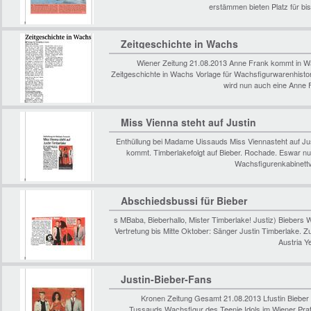
erstämmen bieten Platz für bis
Zeitgeschichte in Wachs
Wiener Zeitung 21.08.2013 Anne Frank kommt in W
Zeitgeschichte in Wachs Vorlage für Wachsfigurwarenhisto
wird nun auch eine Anne 
Miss Vienna steht auf Justin
Enthüllung bei Madame Uissauds Miss Viennasteht auf Jus
kommt. Timberlakefolgt auf Bieber. Rochade. Eswar nu
Wachsfigurenkabinett
Abschiedsbussi für Bieber
s MBaba, Bieberhallo, Mister Timberlake! Justiz) Biebers 
Vertretung bis Mitte Oktober: Sänger Justin Timberlake. 
Austria Y
Justin-Bieber-Fans
Kronen Zeitung Gesamt 21.08.2013 Lfustin Bieber
Tussauds Wachsfigur des Teenie Idols im Wiener Pr