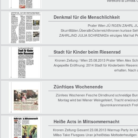
Wirekord la Dirndl&
Denkmal für die Menschlichkeit
Prater Wien JÜ RGEN ZAHRL JUL
Skurrilitäten.ÜberallinÖsterreichthronen kuriose 
ZAHRLJND JULIA SCHRENKEin einziges Mal hat Prin
Stadt für Kinder beim Riesenrad
Kronen Zeitung / Wien 25.08.2013 Prater Wien Alex Schö
Angepeilte Eröffnung: 2014 Stadt für Kinderbeim Ries
erhalten. Nach 
Zünftiges Wochenende
Zünfees Wochenen Fesche Dirndlnund schneidige Bursch
Montag wird bei Wiener Weingefeiert, Tracht erwünsc
Spurenkannmansich Freit
Heiße Acts in Mittsommernacht
Kronen Zeitung Gesamt 23.08.2013 Warmup Party im U4 E
Millso Take Fivegoes Uran ja'heißtdas Mottoderheutigen