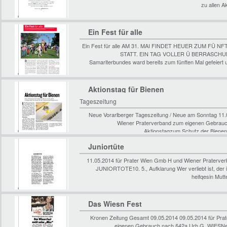
zu allen A
Ein Fest für alle
Ein Fest für alle AM 31. MAI FINDET HEUER ZUM F
STATT. EIN TAG VOLLER Ü BERRASCHUN
Samariterbundes ward bereits zum fünften Mal gefeiert 
Aktionstag für Bienen
Tageszeitung
Neue Vorarlberger Tageszeitung / Neue am Sonntag 11.
Wiener Praterverband zum eigenen Gebrauch
Aktionstagzum Schutz der Bienen 
Juniortüte
11.05.2014 für Prater Wien Gmb H und Wiener Praterve
JUNIORTOTE10. 5., Aufklarung Wer verliebt ist, der ist s
heifqesin Mutt
Das Wiesn Fest
Kronen Zeitung Gesamt 09.05.2014 09.05.2014 für Pr
eigenen Gebrauch nach §42a Urh G. WIESNe9;