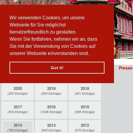
Wir verwenden Cookies, um unsere
Webseite für Sie möglichst
benutzerfreundlich zu gestalten.
Wenn Sie fortfahren, nehmen wir an, dass
Sie mit der Verwendung von Cookies auf
unserer Webseite einverstanden sind.
Pfad:
www.prater-archiv.at
»
Presse
/
2014
/
Mai
Presse
Got it!
prater-archiv.at
Pressearchiv » Mai 2014
n
2020
2019
2018
(253 Einträge)
(634 Einträge)
(681 Einträge)
 erzählen sich vom
2017
2016
2015
(833 Einträge)
(1048 Einträge)
(838 Einträge)
2014
2013
2012
(763 Einträge)
(943 Einträge)
(679 Einträge)