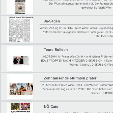
Der Wurstel raterwar gerammelt voll. Die Fahrgesc
gewidmet So feierte Wien 
Ja-Sagen
Wiener Zeitung 02.05.2014 Prater Wien Sophia Freynschla
Praterverband zum eigenen Gebrauch nach §42a Urh G. Ja
als Hochzeits
Teure Boliden
02.05.2014 für Prater Wien Gmb H und Wiener Praterve
EDLE TROPFEN NACH HITZIGER DISKUSSION. Initiator Ra
Weingut Cobenzl. DISKUSSIONTeur
Zehntausende stürmten prater
02.05.2014 für Prater Wien Gmb H und Wiener Praterver
Zehntausende zog es in den Prater: Die einen holten sich
Sonne.r TTAPCCoo
NÖ-Card