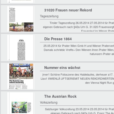
31020 Frauen neuer Rekord
Tageszeitung
Tiroler Tageszeitung 26.05.2014 27.05.2014 für P
eigenen Gebrauch nach §42a Urh G. 31.020 Frauensorgt
Frauenlauf im Wiener Prat
Die Presse 1864
25.05.2014 für Prater Wien Gmb H und Wiener Praterve
Damals schriebic Vreffe+ Den Wienem ihren Prater Wien,
hatunsern Prater al
Nummer eins wächst
jrner1 Schöne Fotoszene des Haidelaufes, derheuer a17. 
Liso1 IIWIENLÄ UFTSERIEMIT NEUEN REKORDWERTENDie
den Vienna Night Run g
The Austrian Rock
Volkszeitung
Salzburger Volkszeitung 23.05.2014 23.05.2014 für Pr
eigenen Gebrauch nach §42a Urh G. Franz The Aus