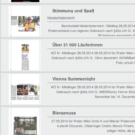
Stimmung und Spaß
Niederösterreich
Bezirksblatt Niederösterreich / Mödling 28.05.20
Praterverband zum eigenen Gebrauch nach §42a Urh G. 
88 Nationen warenbeim F
Über 31 000 Läuferinnen
NÖ N / Mödlinger 28.05.2014 28.05.2014 für Prater Wie
Gebrauch nach §42a Urh G. 10km absolviert. NONMitarbeite
Foto: privat
Vienna Summernight
NÖ N / Mödlinger 28.05.2014 28.05.2014 für Prater Wie
Gebrauch nach §42a Urh G. WIENRocky Horror Show. 
November bis 14. Dezember
Biergenuss
27.05.2014 für Prater Wien Gmb H und Wiener Praterve
4,eten# Ofczarek, Ottakringer Chefin Wenck P,heim, R
luftiger Höhe: Ab 