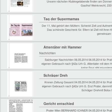
Unsere nächsten Klubkegelabende finden am Donnerst
Gasthof Weinknecht, 2331
Tag der Supermamas
Der 11. Mai gehört den Müttern: Schenkt Zeit und Aufmer
Das schönste Geschenk für. Eltern ist Zeit mit ihren 
gemeinsam v
Attentäter mit Hammer
Nachrichten
Salzburger Nachrichten 06.05.2014 06.05.2014 für Pr
eigenen Gebrauch nach §42a Urh G. Attentater mit dem Ha
keine Spur gibt esvonje
Schräger Dreh
Kronen Zeitung Gesamt 04.05.2014 04.05.2014 für Pr
eigenen Gebrauch nach §42a Urh G. Erst Prater, dannmi
Schräger Drehmit Botox 
Gericht entschied
Prater Wien BERNHARD ICHNER 04.05.2014 für Prat