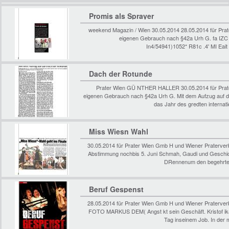
Promis als Sprayer
weekend Magazin / Wien 30.05.2014 28.05.2014 für Pr
eigenen Gebrauch nach §42a Urh G. fa IZC 
In4/54941)1052* R81c .4' MI Eait 
Dach der Rotunde
Prater Wien GÜ NTHER HALLER 30.05.2014 für Prat
eigenen Gebrauch nach §42a Urh G. Mit dem Aufzug auf 
das Jahr des gredten internat
Miss Wiesn Wahl
30.05.2014 für Prater Wien Gmb H und Wiener Praterve
Abstimmung nochbis 5. Juni Schmah, Gaudi und Geschick
DRennenum den begehrten 
Beruf Gespenst
28.05.2014 für Prater Wien Gmb H und Wiener Praterve
FOTO MARKUS DEM( Angst kt sein Geschäft. Kristof ik
Tag inseinem Job. In der