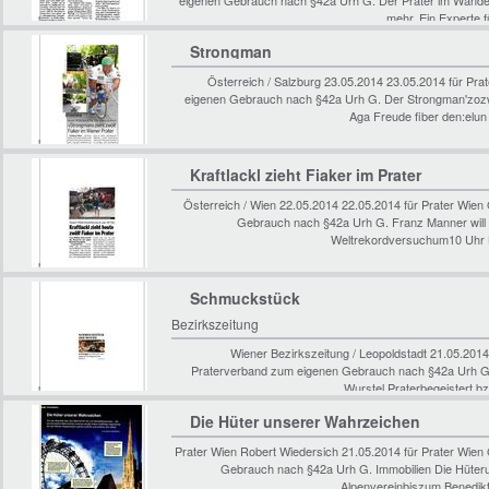
eigenen Gebrauch nach §42a Urh G. Der Prater im Wandel 
mehr. Ein Experte f
Strongman
Österreich / Salzburg 23.05.2014 23.05.2014 für P
eigenen Gebrauch nach §42a Urh G. Der Strongman'zozwo
Aga Freude fiber den:elu
Kraftlackl zieht Fiaker im Prater
Österreich / Wien 22.05.2014 22.05.2014 für Prater Wi
Gebrauch nach §42a Urh G. Franz Manner will
Weltrekordversuchum10 Uhr Kr
Schmuckstück
Bezirkszeitung
Wiener Bezirkszeitung / Leopoldstadt 21.05.201
Praterverband zum eigenen Gebrauch nach §42a U
Wurstel Praterbegeistert b
Die Hüter unserer Wahrzeichen
Prater Wien Robert Wiedersich 21.05.2014 für Prater Wie
Gebrauch nach §42a Urh G. Immobilien Die Hüter
Alpenvereinbiszum Benedik