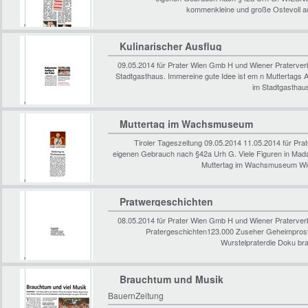
kommenkleine und große Ostevoll au
Kulinarischer Ausflug
09.05.2014 für Prater Wien Gmb H und Wiener Praterve
Stadtgasthaus. Immereine gute Idee ist em n Muttertags A
im Stadtgasthaus
Muttertag im Wachsmuseum
Tiroler Tageszeitung 09.05.2014 11.05.2014 für P
eigenen Gebrauch nach §42a Urh G. Viele Figuren in Ma
Muttertag im Wachsmuseum Wie
Pratwergeschichten
08.05.2014 für Prater Wien Gmb H und Wiener Praterve
Pratergeschichten123.000 Zuseher Geheimprostit
Wurstelpraterdie Doku br
Brauchtum und Musik
BauernZeitung